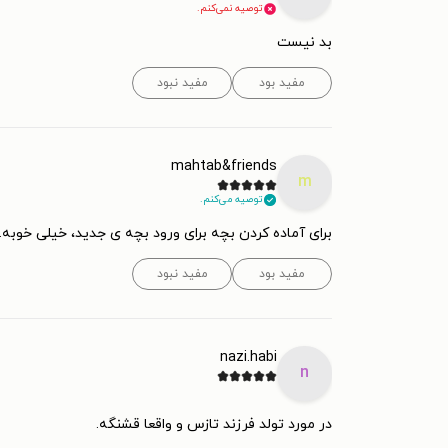
توصیه نمی‌کنم.
بد نیست
مفید بود
مفید نبود
mahtab&friends
m
توصیه می‌کنم.
برای آماده کردن بچه برای ورود بچه ی جدید، خیلی خوبه.
مفید بود
مفید نبود
nazi.habi
n
در مورد تولد فرزند تازس و واقعا قشنگه.