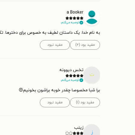
a Booker
توصیه می‌کنم.
به نام خدا. یک داستان لطیف به خصوص برای دخترها. تکن
مفید بود (۲)
مفید نبود
تخس دیوونه
ت
توصیه می‌کنم.
برا شبا مخصوصا چقدر خوبه براشون بخونیم😍
مفید بود (۱)
مفید نبود
زینب
ز