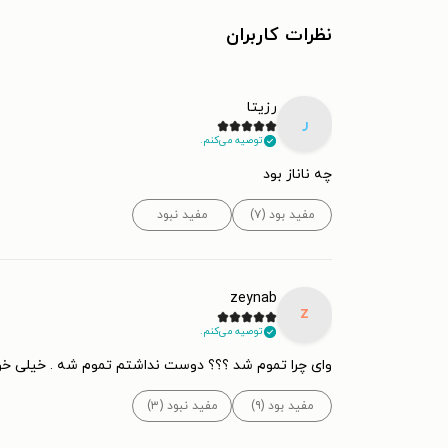
نظرات کاربران
رزیتا
ر
توصیه می‌کنم.
چه ناناز بود
مفید بود (۷)
مفید نبود
zeynab
z
توصیه می‌کنم.
وای چرا تموم شد ؟؟؟ دوست نداشتم تموم شه . خیلی خو
مفید بود (۹)
مفید نبود (۳)