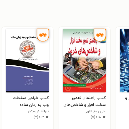
 و
کتاب راهنمای تعمیر
کتاب طراحی صفحات
سخت افزار و شاخص‌های
وب به زبان ساده
خرید آن
علی روح اللهی
نورالله کریم‌تبار
)
۳
(
۲٫۳
)
۵
(
۲٫۸