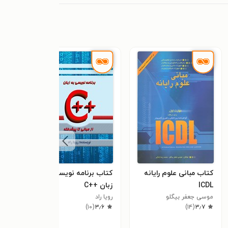
کتاب مبانی علوم رایانه
کتاب برنامه نویسی به
کتاب
ICDL
زبان ++C
موتو
موسی جعفر بیگلو
رویا راد
فرزاد
٫۶
)
۱۰
(
۳٫۶
)
۱۴
(
۳٫۷