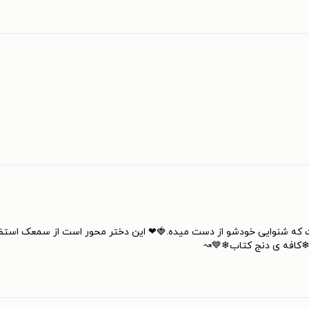
ه شنوایی خودشو از دست میده.🍓❤ این دختر محور است از سمعک استفاده
❄کافه ی دنج کتاب❄💙↝