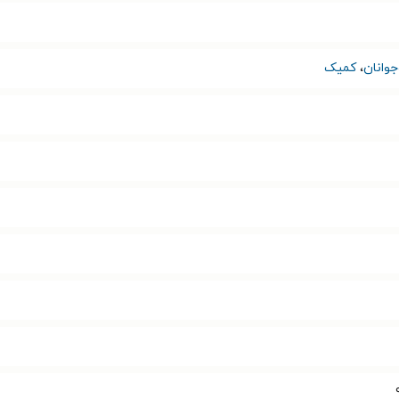
وانان
،
کمیک