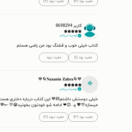
مفید نبود (۲)
مفید بود (۴)
کاربر 8698294
توصیه می‌کنم.
کتاب خیلی خوب و قشنگ بود من راضی هستم
مفید نبود
مفید بود (۱)
💙🌀𝐍𝐚𝐳𝐚𝐧𝐢𝐧 𝐙𝐚𝐡𝐫𝐚🌀💙

توصیه می‌کنم.
تفاده کنه⭐💛 و این سمعک برای اون دختر دنیای دیگه
امه شو خودتون بخونید😁💛 ↜💙❄کافه ی دنج کتاب❄💙↝
مفید نبود (۲)
مفید بود (۳)