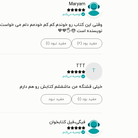
Maryam
توصیه می‌کنم.
وقتی این کتاب رو خوندم کم کم خودمم دلم می خواست 
نویسنده است 😎🖐️💙💙
مفید بود (۲)
مفید نبود (۱)
TTT
T
توصیه می‌کنم.
خیلی قشنگه من عاشقشم کتابش رو هم دارم
مفید بود (۱)
مفید نبود
فیگی،فیل کتابخوان
توصیه می‌کنم.