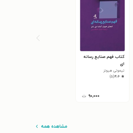
کتاب فهم صنایع رسانه
ای
تیموتی هیونز
)
۵
(
۴٫۶
۹۰,۰۰۰
ت
مشاهده همه