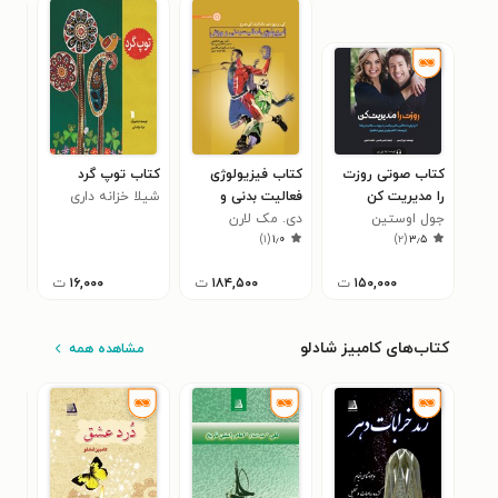
کتاب صوتی روزت
کتاب فیزیولوژی
کتاب توپ گرد
کتا
را مدیریت کن
فعالیت بدنی و
شیلا خزانه داری
حمی
۰
جول اوستین
ورزش
دی. مک لارن
)
۱
(
۱٫۰
)
۲
(
۳٫۵
۱۵۰,۰۰۰
ت
۱۸۴,۵۰۰
ت
۱۶,۰۰۰
ت
کتاب‌های کامبیز شادلو
مشاهده همه