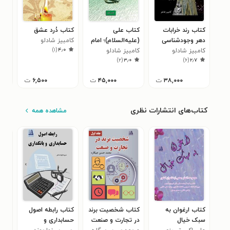
کتاب رند خرابات
کتاب علی
کتاب دُرد عشق
کتا
دهر وجودشناسی
(علیه‌السلام)؛ امام
کامبیز شادلو
کام
)
۱
(
۴٫۰
خیام، گزیده
کامبیز شادلو
کامبیز شادلو
راستین تاریخ
)
۲
(
۳٫۰
)
۶
(
۲٫۷
رباعیات و تحلیل
۳۸,۰۰۰
ت
۴۵,۰۰۰
ت
۶,۵۰۰
ت
کتاب‌های انتشارات نظری
مشاهده همه
کتاب ارغوان به
کتاب شخصیت برند
کتاب رابطه اصول
کتا
سبک خیال
در تجارت و صنعت
حسابداری و
جمل