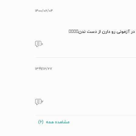
۱۴۰۰/۰۲/۰۴
 آزمونی رو دارن از دست ندن👌🏻🌱🍀
۰
۱۳۹۹/۱۲/۲۷
۲
مشاهده همه
(۶)