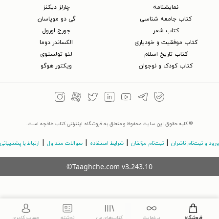
نمایشنامه
چارلز دیکنز
کتاب جامعه شناسی
گی دو موپاسان
کتاب شعر
جورج اورول
کتاب موفقیت و خودیاری
الکساندر دوما
کتاب تاریخ اسلام
لئو تولستوی
کتاب کودک و نوجوان
ویکتور هوگو
© کلیه حقوق این سایت محفوظ و متعلق به فروشگاه اینترنتی کتاب طاقچه است.
|
|
|
|
ورود و ثبت‌نام ناشران
ثبت‌نام مؤلفان
شرایط استفاده
سوالات متداول
ارتباط با پشتیبانی
©Taaghche.com
v
3.243.10
فروشگاه
بی‌نهایت
کتاب‌های من
نوشته
حساب کاربری