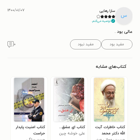
۱۴۰۰/۰۱/۰۷
سارا رهایی
س
توصیه می‌کنم.
عالی بود .
مفید بود
مفید نبود
۰
کتاب‌های مشابه
کتاب خاطرات آیت
کتاب ای عشق...
کتاب امنیت پایدار
الله دکتر محمد
علی خوشه چین
حراست
صادقی تهرانی
حسین روحانی صدر
حسن سلگی