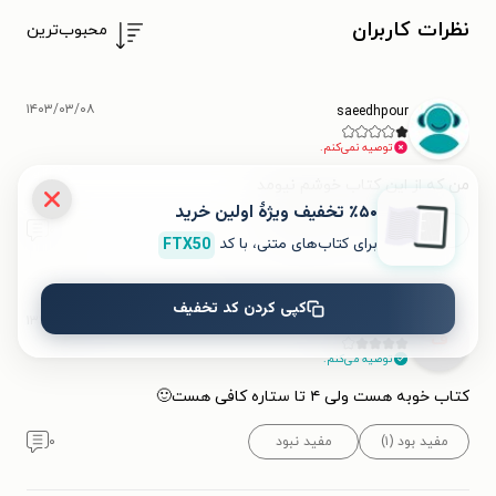
نظرات کاربران
محبوب‌ترین
۱۴۰۳/۰۳/۰۸
saeedhpour
توصیه نمی‌کنم.
من که از این کتاب خوشم نیومد
٪۵۰ تخفیف ویژۀ اولین خرید
مفید بود (۱)
مفید نبود
۰
برای کتاب‌های متنی، با کد
FTX50
کپی کردن کد تخفیف
۱۳۹۹/۱۰/۲۲
فاطمه قایدی
ف
توصیه می‌کنم.
کتاب خوبه هست ولی ۴ تا ستاره کافی هست🙂
مفید بود (۱)
مفید نبود
۰