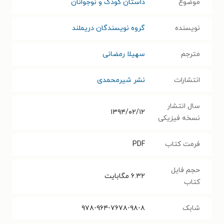
موضوع
داستان کودک و نوجوانان
نویسنده
گروه نویسندگان دریملند
مترجم
سهیلا رمضانی
انتشارات
نشر شیرمحمدی
سال انتشار
۱۳۹۴/۰۲/۱۲
نسخه فیزیکی
فرمت کتاب
PDF
حجم فایل
۶.۳۲
مگابایت
کتاب
شابک
۹۷۸-۹۶۴-۷۶۷۸-۹۸-۸