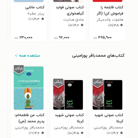
کتاب قابلمه را
کتاب صوتی فواید
کتاب مانایی
کتا
فراموش کن! (اگر
گیاهخواری
پیتر عطیه
سیگ
)
۶۰
(
۴٫۳
می‌خواهی سالم
هلموت واندمیکر
صادق هدایت
روش
گرو
۰
)
۵۲
(
۴٫۲
)
۵۹
(
۳٫۹
شوی و عمر طولانی
کتا
ترج
داشته باشی)
۳۶۵,۹۰۰
ت
۹۲,۰۰۰
ت
۲۳۰,۰۰۰
ت
کتاب‌های محمدباقر پورامینی
مشاهده همه
کتاب صوتی شهید
کتاب صوتی شهید
کتاب من فاطمه‌ام؛
کتا
کربلا
کربلا
پدرم محمد (ص)
رضو
محمدباقر پورامینی
محمدباقر پورامینی
محمدباقر پورامینی
شیخ
۴
)
۲۷
(
۴٫۶
)
۵۸
(
۴٫۵
)
۱۲۰
(
۴٫۷