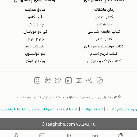
دسته بندی پیشنهادی
نویسنده‌های پیشنهادی
رمان عاشقانه
صادق هدایت
کتاب‌ صوتی
آلبر کامو
نمایشنامه
چارلز دیکنز
کتاب جامعه شناسی
گی دو موپاسان
کتاب شعر
جورج اورول
کتاب موفقیت و خودیاری
الکساندر دوما
کتاب تاریخ اسلام
لئو تولستوی
کتاب کودک و نوجوان
ویکتور هوگو
© کلیه حقوق این سایت محفوظ و متعلق به فروشگاه اینترنتی کتاب طاقچه است.
|
|
|
|
ورود و ثبت‌نام ناشران
ثبت‌نام مؤلفان
شرایط استفاده
سوالات متداول
ارتباط با پشتیبانی
©Taaghche.com
v
3.243.10