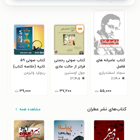
کتاب عامیانه های
کتاب صوتی رحمتی
کتاب صوتی ۵۹
فاضل
فراتر از حالت عادی
ثانیه (خلاصه کتاب)
سجاد اسفندیاری
جول اوستین
ریچارد وایزمن
ایم
حام
)
۴
(
۴٫۵
)
۶
(
۴٫۰
(سو
۵۵,۰۰۰
ت
۳۷,۲۰۰
ت
۳۹,۰۰۰
ت
کتاب‌های نشر عطران
مشاهده همه