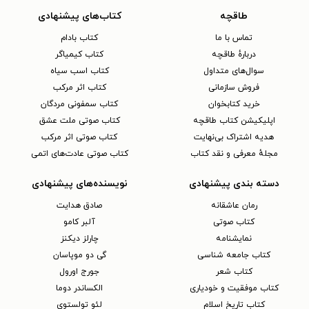
طاقچه
کتاب‌های پیشنهادی
تماس با ما
کتاب بادام
دربارهٔ طاقچه
کتاب کیمیاگر
سوال‌های متداول
کتاب اسب سیاه
فروش سازمانی
کتاب اثر مرکب
خرید کتابخوان
کتاب سمفونی مردگان
اپلیکیشن کتاب طاقچه
کتاب صوتی ملت عشق
هدیه اشتراک بی‌نهایت
کتاب صوتی اثر مرکب
مجلهٔ معرفی و نقد کتاب
کتاب صوتی عادت‌های اتمی
دسته بندی پیشنهادی
نویسنده‌های پیشنهادی
رمان عاشقانه
صادق هدایت
کتاب‌ صوتی
آلبر کامو
نمایشنامه
چارلز دیکنز
کتاب جامعه شناسی
گی دو موپاسان
کتاب شعر
جورج اورول
کتاب موفقیت و خودیاری
الکساندر دوما
کتاب تاریخ اسلام
لئو تولستوی