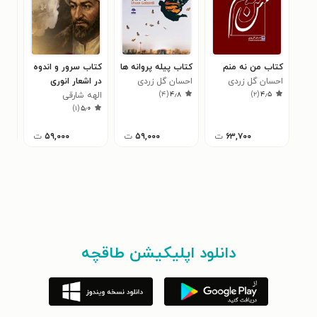
کتاب من نه منم
کتاب پیله پروانه ها
کتاب سرور و اندوه
کتا
احسان گل زردی
احسان گل زردی
در اشعار انوری
شهر
)
۴
(
۴٫۸
)
۲
(
۴٫۵
الهه شارقی
مهد
)
۱
(
۵٫۰
۶۳,۷۰۰
ت
۵۹,۰۰۰
ت
۵۹,۰۰۰
ت
دانلود اپلیکیشن طاقچه