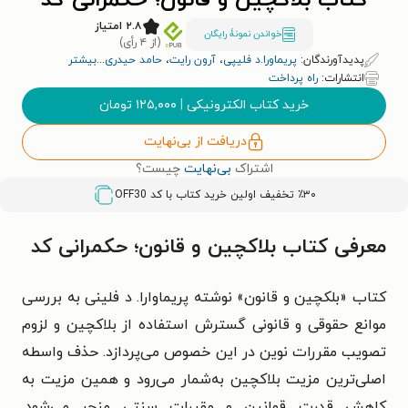
کتاب بلاکچین و قانون؛ حکمرانی کد
۲.۸ امتیاز
خواندن نمونۀ رایگان
(از ۴ رأی)
پدیدآورندگان:
پریماورا.د فلیپی
،
آرون رایت
،
حامد حیدری
...
بیشتر
انتشارات:
راه پرداخت
خرید کتاب الکترونیکی
|
۱۲۵,۰۰۰
تومان
دریافت از بی‌نهایت
اشتراک
بی‌نهایت
چیست؟
٪۳۰ تخفیف اولین خرید کتاب با کد
OFF30
معرفی کتاب بلاکچین و قانون؛ حکمرانی کد
کتاب «بلکچین و قانون» نوشته پریماوارا. د فلینی به بررسی
موانع حقوقی و قانونی گسترش استفاده از بلاکچین و لزوم
تصویب مقررات نوین در این خصوص می‌پردازد. حذف واسطه
اصلی‌ترین مزیت بلاکچین به‌شمار می‌رود و همین مزیت به
کاهش قدرت قوانین و مقررات سنتی منجر می‌شود.