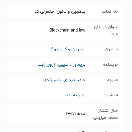
نام کتاب
بلاکچین و قانون؛ حکمرانی کد
عنوان در زبان
Blockchain and law
مبدأ
موضوع
مدیریت و کسب و کار
نویسنده
پریماورا.د فلیپی
،
آرون رایت
مترجم
حامد حیدری
،
یاسر زندی
انتشارات
راه پرداخت
سال انتشار
۱۳۹۷/۱۱/۰۸
نسخه فیزیکی