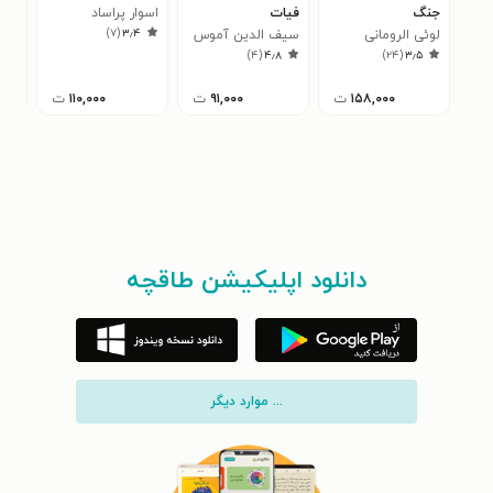
جنگ
فیات
اسوار پراساد
فناو
)
۷
(
۳٫۴
لوئی الرومانی
سیف‌ الدین آموس
تیم
۰
)
۴
(
۴٫۸
)
۲۴
(
۳٫۵
۱۵۸,۰۰۰
ت
۹۱,۰۰۰
ت
۱۱۰,۰۰۰
ت
دانلود اپلیکیشن طاقچه
... موارد دیگر