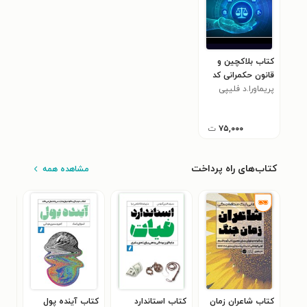
کتاب بلاکچین و
قانون حکمرانی کد
پریماورا.د فلیپی
۷۵,۰۰۰
ت
کتاب‌های راه پرداخت
مشاهده همه
کتاب شاعران زمان
کتاب استاندارد
کتاب آینده پول
کتا