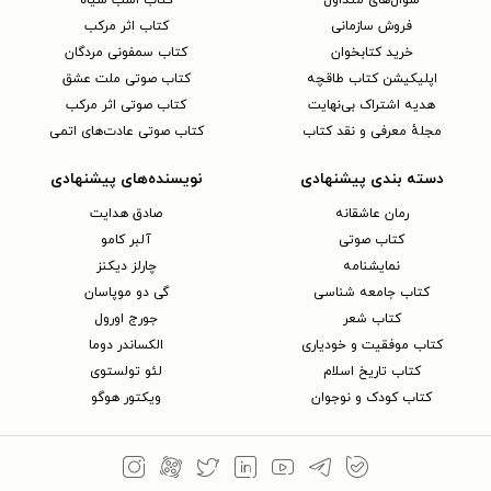
سوال‌های متداول
کتاب اسب سیاه
فروش سازمانی
کتاب اثر مرکب
خرید کتابخوان
کتاب سمفونی مردگان
اپلیکیشن کتاب طاقچه
کتاب صوتی ملت عشق
هدیه اشتراک بی‌نهایت
کتاب صوتی اثر مرکب
مجلهٔ معرفی و نقد کتاب
کتاب صوتی عادت‌های اتمی
دسته بندی پیشنهادی
نویسنده‌های پیشنهادی
رمان عاشقانه
صادق هدایت
کتاب‌ صوتی
آلبر کامو
نمایشنامه
چارلز دیکنز
کتاب جامعه شناسی
گی دو موپاسان
کتاب شعر
جورج اورول
کتاب موفقیت و خودیاری
الکساندر دوما
کتاب تاریخ اسلام
لئو تولستوی
کتاب کودک و نوجوان
ویکتور هوگو