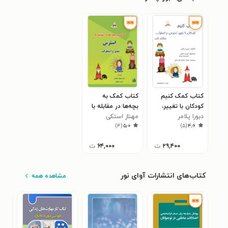
کتاب کمک کنیم
کتاب کمک به
کودکان با تغییر،
بچه‌ها در مقابله با
دبورا پلامر
استرس و اضطراب
مهناز استکی
استرس، تغییر و
)
۴
(
۵٫۰
)
۵
(
۴٫۶
مقابله کنند
اضطراب
۲۹,۴۰۰
ت
۶۴,۰۰۰
ت
کتاب‌های انتشارات آوای نور
مشاهده همه