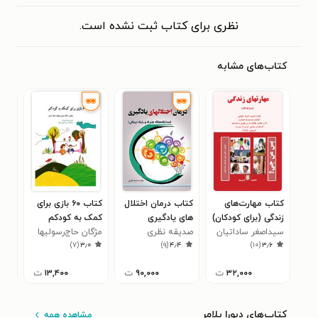
نظری برای کتاب ثبت نشده است.
کتاب‌های مشابه
کتاب مهارت‌های
کتاب درمان اختلال
کتاب ۶۰ بازی برای
کتا
زندگی (برای کودکان)
های یادگیری
کمک به کودکم
کود
سیداصغر ساداتیان
صدیقه نظری
مژگان حاج‌رسولیها
اول
راه
۲
)
۷
(
۳٫۰
)
۹
(
۴٫۴
)
۱۰
(
۳٫۶
باز
برای
۳۲,۰۰۰
ت
۹۰,۰۰۰
ت
۱۳,۴۰۰
ت
دبس
کتاب‌های دبورا پلامر
مشاهده همه