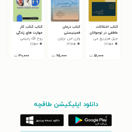
کتاب اختلالات
کتاب درمان
کتاب کتاب کار
کتا
عاطفی در نوجوانان
فمینیستی
مهارت های زندگی
پژو
جیل هرنریچ می
وارن اس. براون
روح الله رحیمی
ناصر
۰
)
۱
(
۵٫۰
)
۴
(
۲٫۵
)
۳
(
۵٫۰
۵۱,۰۰۰
ت
۶۵,۰۰۰
ت
۳۰,۰۰۰
ت
دانلود اپلیکیشن طاقچه