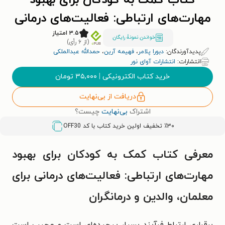
کتاب کمک به کودکان برای بهبود
مهارت‌های ارتباطی: فعالیت‌های درمانی
برای معلمان، والدین و درمانگران
۳.۵ امتیاز
خواندن نمونۀ رایگان
(از ۶ رأی)
پدیدآورندگان:
دبورا پلامر
،
فهیمه آرین
،
حمدالله عبدالملکی
انتشارات:
انتشارات آوای نور
خرید کتاب الکترونیکی
|
۳۵,۰۰۰
تومان
دریافت از بی‌نهایت
اشتراک
بی‌نهایت
چیست؟
٪۳۰ تخفیف اولین خرید کتاب با کد
OFF30
معرفی کتاب کمک به کودکان برای بهبود
مهارت‌های ارتباطی: فعالیت‌های درمانی برای
معلمان، والدین و درمانگران
برقراری ارتباط فرآیند بسیار پیچیده‌ای است و عجیب است