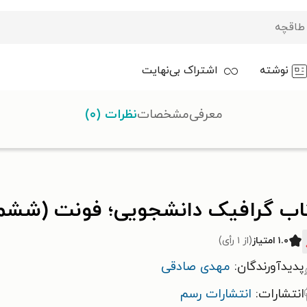
نوشته
اشتراک بی‌نهایت
معرفی
مشخصات
نظرات (۰)
نشجویی؛ فونت (ششمین کتاب سال)
اب گرافیک دانشجویی؛ فونت (ششم
۱.۰ امتیاز
(از ۱ رأی)
پدیدآورندگان:
مهدی صادقی
انتشارات:
انتشارات رسم