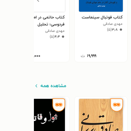
کتاب فوتبال سینماست
کتاب حاتمی در امتداد
کتاب
مهدی صادقی
فردوسی؛ تحلیل
خلا
)
۵
(
۳٫۸
مهدی صادقی
تاریخ‌محور بر هزاردستان
مهدی
٫۰
)
۵
(
۴٫۴
علی حاتمی با نگاه به
چندی از داستان‌های
شاهنامه
۱۹,۹۹۹
ت
۱۵,۰۰۰
ت
مشاهده همه