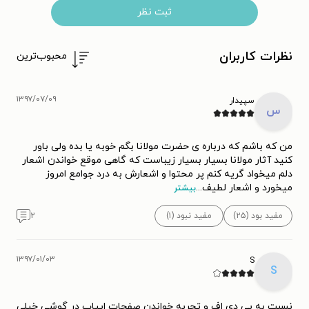
ثبت نظر
نظرات کاربران
محبوب‌ترین
۱۳۹۷/۰۷/۰۹
سپیدار
س
من که باشم که درباره ی حضرت مولانا بگم خوبه یا بده ولی باور
کنید آثار مولانا بسیار بسیار زیباست که گاهی موقع خواندن اشعار
دلم میخواد گریه کنم پر محتوا و اشعارش به درد جوامع امروز
میخورد و اشعار لطیف
...
بیشتر
مفید بود (۲۵)
مفید نبود (۱)
۲
۱۳۹۷/۰۱/۰۳
S
S
نسبت به پی دی اف و تجربه خواندن صفحات ایپاب در گوشی خیلی