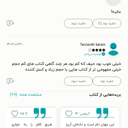
عالیه!
مفید بود (۱)
مفید نبود
۰
۱۴۰۲/۰۱/۳۰
farzaneh barani
توصیه می‌کنم.
خیلی خوب بود حیف که کم بود هر چند گاهی کتاب های کم حجم
خیلی مفهومی تر از کتاب هایی با حجم زیاد و کسل کننده
مفید بود
مفید نبود
۰
مشاهده همه
(۷۹)
بریده‌هایی از کتاب
آبنوس'
۹۶
S
۸۵
این جهان دام است و دانه‌ش آرزو
هیچ کافر را به خواری