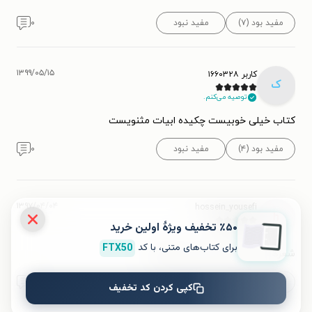
مفید بود (۷)
مفید نبود
۰
۱۳۹۹/۰۵/۱۵
کاربر ۱۶۶۰۳۲۸
ک
توصیه می‌کنم.
کتاب خیلی خوبیست چکیده ابیات مثنویست
مفید بود (۴)
مفید نبود
۰
۱۳۹۷/۰۴/۰۴
hossein_yousefi
h
٪۵۰ تخفیف ویژۀ اولین خرید
برای کتاب‌های متنی، با کد
FTX50
شعرهاش خیلی عالی بود و پرمفهوم .
مفید بود (۳)
مفید نبود
۰
کپی کردن کد تخفیف