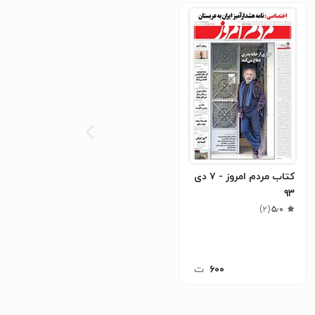
کتاب مردم امروز - ۷ دی
۹۳
)
۲
(
۵٫۰
۶۰۰
ت