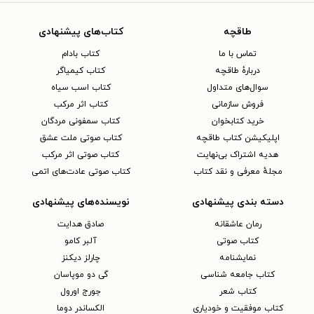
طاقچه
کتاب‌های پیشنهادی
تماس با ما
کتاب بادام
دربارهٔ طاقچه
کتاب کیمیاگر
سوال‌های متداول
کتاب اسب سیاه
فروش سازمانی
کتاب اثر مرکب
خرید کتابخوان
کتاب سمفونی مردگان
اپلیکیشن کتاب طاقچه
کتاب صوتی ملت عشق
هدیه اشتراک بی‌نهایت
کتاب صوتی اثر مرکب
مجلهٔ معرفی و نقد کتاب
کتاب صوتی عادت‌های اتمی
دسته بندی پیشنهادی
نویسنده‌های پیشنهادی
رمان عاشقانه
صادق هدایت
کتاب‌ صوتی
آلبر کامو
نمایشنامه
چارلز دیکنز
کتاب جامعه شناسی
گی دو موپاسان
کتاب شعر
جورج اورول
کتاب موفقیت و خودیاری
الکساندر دوما