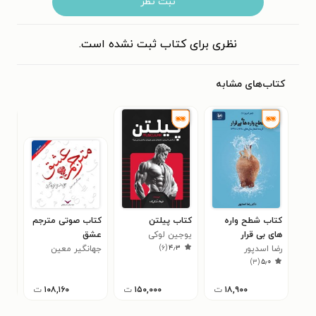
ثبت نظر
نظری برای کتاب ثبت نشده است.
کتاب‌های مشابه
کتاب شطح واره
کتاب پیلتن
کتاب صوتی مترجم
کتا
های بی قرار
یوجین لوکی
عشق
راح
۰
)
۶
(
۴٫۳
رضا اسدپور
جهانگیر معین
)
۳
(
۵٫۰
دیوانی
۱۸,۹۰۰
ت
۱۵۰,۰۰۰
ت
۱۰۸,۱۶۰
ت