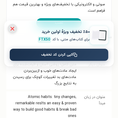
صوتی و الکترونیکی با تخفیف‌های ویژه و بهترین قیمت هم
فراهم است.
نصب
٪۵۰ تخفیف ویژۀ اولین خرید
مشخصات کتاب الکترونیکی
برای کتاب‌های متنی، با کد
FTX50
نام کتاب
خرده عادت ها
کپی کردن کد تخفیف
عنوان دیگر
متن کامل؛ روشی آسان و اثبات‌شده برای
ایجاد عادت‌های خوب و ازبین‌بردن
عادت‌های بد تغییرات کوچک برای رسیدن
به نتایج بزرگ
عنوان در زبان
Atomic habits: tiny changes,
مبدأ
remarkable reslts an easy & proven
way to build good habits & break bad
ones