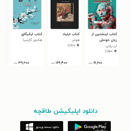
کتاب اینشتین از
کتاب ایلیاد
کتاب ایکیگای
کتا
زبان خودش
هومر ‍
هکتور گارسیا
ایچ
)
۱
(
۲٫۰
ان رونی
هکت
۰
)
۱
(
۵٫۰
۶۱,۶۰۰
ت
۱۶۲,۴۰۰
ت
۳۹,۲۰۰
ت
دانلود اپلیکیشن طاقچه