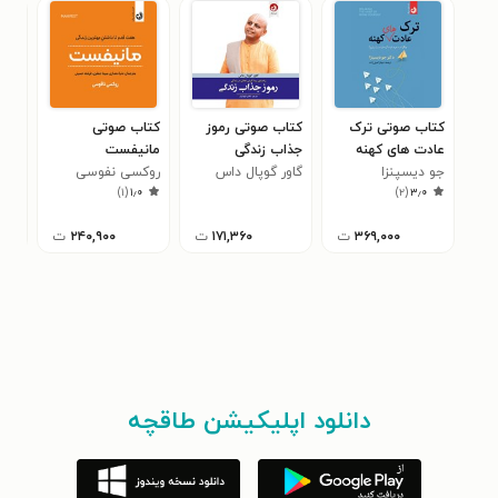
کتاب صوتی ترک
کتاب صوتی رموز
کتاب صوتی
کتا
عادت های کهنه
جذاب زندگی
مانیفست
سوی
جو دیسپنزا
گاور گوپال داس
روکسی نفوسی
جین
)
۱
(
۱٫۰
)
۲
(
۳٫۰
۳۶۹,۰۰۰
ت
۱۷۱,۳۶۰
ت
۲۴۰,۹۰۰
ت
دانلود اپلیکیشن طاقچه