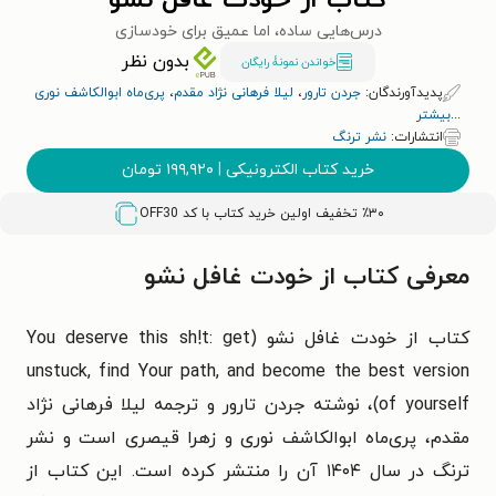
کتاب از خودت غافل نشو
درس‌هایی ساده، اما عمیق برای خودسازی
بدون نظر
خواندن نمونۀ رایگان
پدیدآورندگان:
جردن تارور
،
لیلا فرهانی نژاد مقدم
،
پری‌ماه ابوالکاشف نوری
...
بیشتر
انتشارات:
نشر ترنگ
خرید کتاب الکترونیکی
|
۱۹۹,۹۲۰
تومان
٪۳۰ تخفیف اولین خرید کتاب با کد
OFF30
معرفی کتاب از خودت غافل نشو
کتاب از خودت غافل نشو (You deserve this sh!t: get
unstuck, find Your path, and become the best version
of yourself)، نوشته جردن تارور و ترجمه لیلا فرهانی نژاد
مقدم، پری‌ماه ابوالکاشف نوری و زهرا قیصری است و نشر
ترنگ در سال ۱۴۰۴ آن را منتشر کرده است. این کتاب از