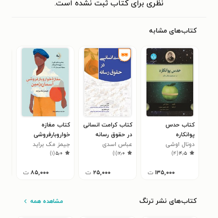
نظری برای کتاب ثبت نشده است.
کتاب‌های مشابه
کتاب حدس
کتاب کرامت انسانی
کتاب مغازه
کتا
پوانکاره
در حقوق رسانه
خواروبارفروشی
باور
دونال اوشی
عباس اسدی
آسمان و زمین
جیمز مک براید
مری
)
۱
(
۵٫۰
)
۱
(
۲٫۰
)
۴
(
۴٫۵
۱۳۵,۰۰۰
ت
۲۵,۰۰۰
ت
۸۵,۰۰۰
ت
کتاب‌های نشر ترنگ
مشاهده همه