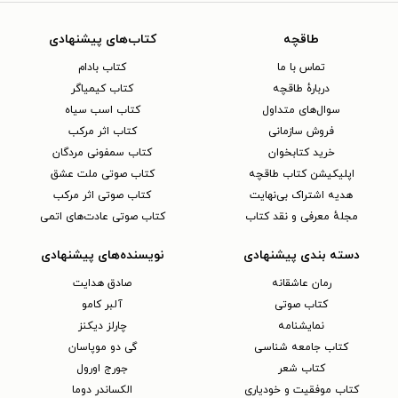
طاقچه
کتاب‌های پیشنهادی
تماس با ما
کتاب بادام
دربارهٔ طاقچه
کتاب کیمیاگر
سوال‌های متداول
کتاب اسب سیاه
فروش سازمانی
کتاب اثر مرکب
خرید کتابخوان
کتاب سمفونی مردگان
اپلیکیشن کتاب طاقچه
کتاب صوتی ملت عشق
هدیه اشتراک بی‌نهایت
کتاب صوتی اثر مرکب
مجلهٔ معرفی و نقد کتاب
کتاب صوتی عادت‌های اتمی
دسته بندی پیشنهادی
نویسنده‌های پیشنهادی
رمان عاشقانه
صادق هدایت
کتاب‌ صوتی
آلبر کامو
نمایشنامه
چارلز دیکنز
کتاب جامعه شناسی
گی دو موپاسان
کتاب شعر
جورج اورول
کتاب موفقیت و خودیاری
الکساندر دوما