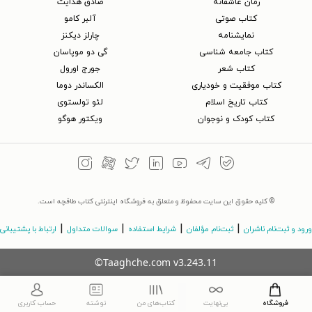
رمان عاشقانه
صادق هدایت
کتاب‌ صوتی
آلبر کامو
نمایشنامه
چارلز دیکنز
کتاب جامعه شناسی
گی دو موپاسان
کتاب شعر
جورج اورول
کتاب موفقیت و خودیاری
الکساندر دوما
کتاب تاریخ اسلام
لئو تولستوی
کتاب کودک و نوجوان
ویکتور هوگو
© کلیه حقوق این سایت محفوظ و متعلق به فروشگاه اینترنتی کتاب طاقچه است.
|
|
|
|
ورود و ثبت‌نام ناشران
ثبت‌نام مؤلفان
شرایط استفاده
سوالات متداول
ارتباط با پشتیبانی
©Taaghche.com
v
3.243.11
فروشگاه
بی‌نهایت
کتاب‌های من
نوشته
حساب کاربری