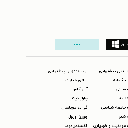
 بندی پیشنهادی
نویسنده‌های پیشنهادی
عاشقانه
صادق هدایت
 صوتی
آلبر کامو
نامه
چارلز دیکنز
 جامعه شناسی
گی دو موپاسان
 شعر
جورج اورول
موفقیت و خودیاری
الکساندر دوما