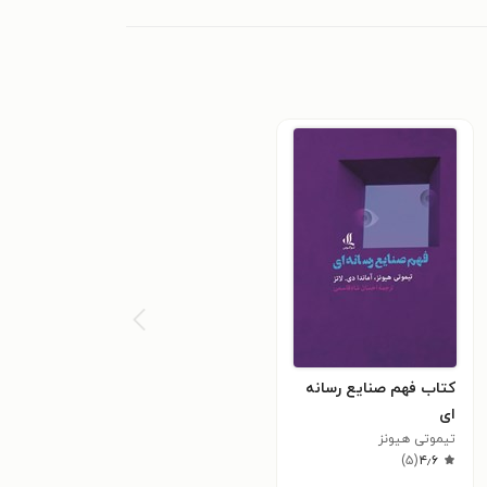
کتاب فهم صنایع رسانه
ای
تیموتی هیونز
)
۵
(
۴٫۶