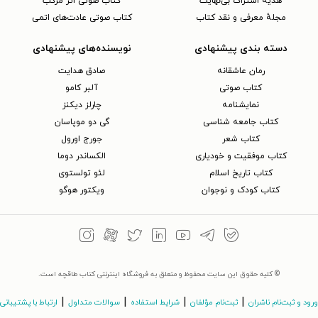
هدیه اشتراک بی‌نهایت
کتاب صوتی اثر مرکب
مجلهٔ معرفی و نقد کتاب
کتاب صوتی عادت‌های اتمی
دسته بندی پیشنهادی
نویسنده‌های پیشنهادی
رمان عاشقانه
صادق هدایت
کتاب‌ صوتی
آلبر کامو
نمایشنامه
چارلز دیکنز
کتاب جامعه شناسی
گی دو موپاسان
کتاب شعر
جورج اورول
کتاب موفقیت و خودیاری
الکساندر دوما
کتاب تاریخ اسلام
لئو تولستوی
کتاب کودک و نوجوان
ویکتور هوگو
© کلیه حقوق این سایت محفوظ و متعلق به فروشگاه اینترنتی کتاب طاقچه است.
|
|
|
|
ورود و ثبت‌نام ناشران
ثبت‌نام مؤلفان
شرایط استفاده
سوالات متداول
ارتباط با پشتیبانی