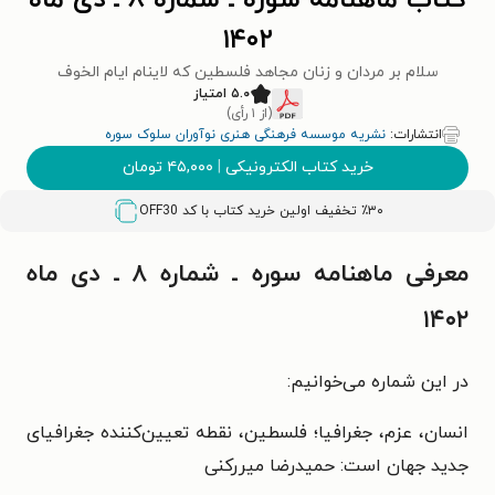
کتاب ماهنامه سوره ـ شماره ۸ ـ دی ماه
۱۴۰۲
سلام بر مردان و زنان مجاهد فلسطین که لاینام ایام الخوف
۵.۰ امتیاز
(از ۱ رأی)
انتشارات:
نشریه موسسه فرهنگی هنری نوآوران سلوک سوره
خرید کتاب الکترونیکی
|
۴۵,۰۰۰
تومان
٪۳۰ تخفیف اولین خرید کتاب با کد
OFF30
معرفی ماهنامه سوره ـ شماره ۸ ـ دی ماه
۱۴۰۲
در این شماره می‌خوانیم:
انسان، عزم، جغرافیا؛ فلسطین، نقطه تعیین‌کننده جغرافیای
جدید جهان است: حمیدرضا میررکنی