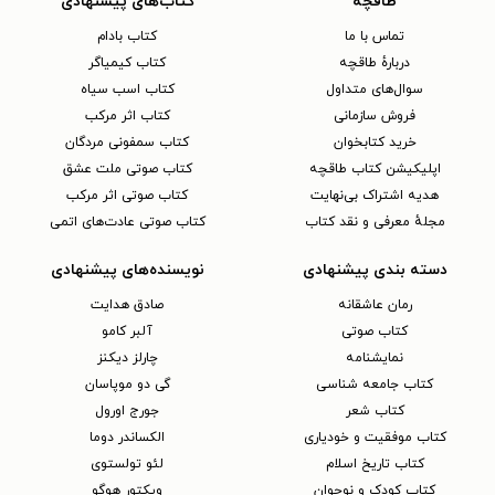
طاقچه
کتاب‌های پیشنهادی
تماس با ما
کتاب بادام
دربارهٔ طاقچه
کتاب کیمیاگر
سوال‌های متداول
کتاب اسب سیاه
فروش سازمانی
کتاب اثر مرکب
خرید کتابخوان
کتاب سمفونی مردگان
اپلیکیشن کتاب طاقچه
کتاب صوتی ملت عشق
هدیه اشتراک بی‌نهایت
کتاب صوتی اثر مرکب
مجلهٔ معرفی و نقد کتاب
کتاب صوتی عادت‌های اتمی
دسته بندی پیشنهادی
نویسنده‌های پیشنهادی
رمان عاشقانه
صادق هدایت
کتاب‌ صوتی
آلبر کامو
نمایشنامه
چارلز دیکنز
کتاب جامعه شناسی
گی دو موپاسان
کتاب شعر
جورج اورول
کتاب موفقیت و خودیاری
الکساندر دوما
کتاب تاریخ اسلام
لئو تولستوی
کتاب کودک و نوجوان
ویکتور هوگو