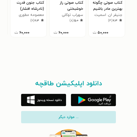
کتاب صوتی چگونه
کتاب صوتی راز
کتاب جنون قدرت
کتا
بهترین مادر باشیم
خوشبختی
(نادرشاه افشار)
طلا
جنیفر ان. اسمیت
سهراب توکلی
معصومه مطوری
پیش 
شاه
۳
)
۶
(
۲٫۳
)
۸
(
۵٫۰
)
۴
(
۲٫۳
مثا
توص
۵۰,۰۰۰
ت
۶۰,۰۰۰
ت
۶۰,۰۰۰
ت
و ر
دانلود اپلیکیشن طاقچه
... موارد دیگر