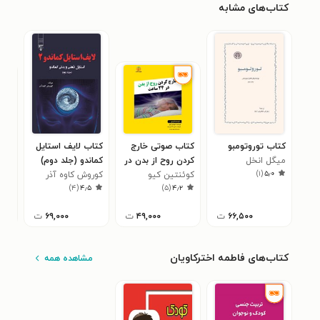
کتاب‌های مشابه
کتاب توروتومبو
کتاب صوتی خارج
کتاب لایف استایل
کتا
میگل انخل
کردن روح از بدن در
کماندو (جلد دوم)
علی
۰
)
۱
(
۵٫۰
استوریاس
کوئنتین کیو
۲۴ ساعت (خلاصه
کوروش کاوه آذر
)
۴
(
۴٫۵
)
۵
(
۴٫۲
کتاب)
۶۶,۵۰۰
ت
۴۹,۰۰۰
ت
۶۹,۰۰۰
ت
کتاب‌های فاطمه اخترکاویان
مشاهده همه