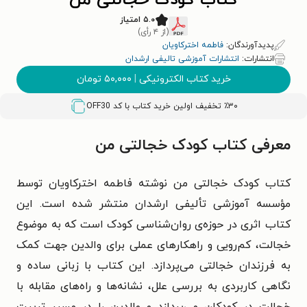
کتاب کودک خجالتی من
۵.۰ امتیاز
(از ۴ رأی)
پدیدآورندگان:
فاطمه اخترکاویان
انتشارات:
انتشارات آموزشی تالیفی ارشدان
خرید کتاب الکترونیکی
|
۵۰,۰۰۰
تومان
٪۳۰ تخفیف اولین خرید کتاب با کد
OFF30
معرفی کتاب کودک خجالتی من
کتاب کودک خجالتی من نوشته فاطمه اخترکاویان توسط
مؤسسه آموزشی تألیفی ارشدان منتشر شده است. این
کتاب اثری در حوزه‌ی روان‌شناسی کودک است که به موضوع
خجالت، کم‌رویی و راهکارهای عملی برای والدین جهت کمک
به فرزندان خجالتی می‌پردازد. این کتاب با زبانی ساده و
نگاهی کاربردی به بررسی علل، نشانه‌ها و راه‌های مقابله با
خجالت در کودکان می‌پردازد و والدین را در مسیر تربیت