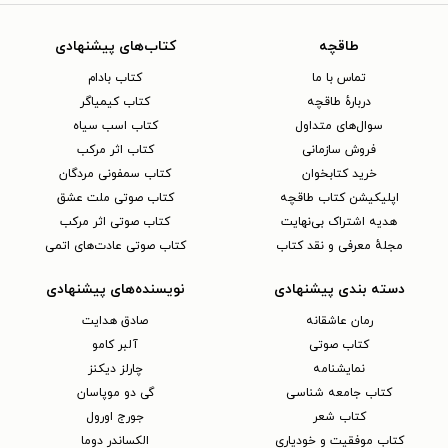
طاقچه
کتاب‌های پیشنهادی
تماس با ما
کتاب بادام
دربارهٔ طاقچه
کتاب کیمیاگر
سوال‌های متداول
کتاب اسب سیاه
فروش سازمانی
کتاب اثر مرکب
خرید کتابخوان
کتاب سمفونی مردگان
اپلیکیشن کتاب طاقچه
کتاب صوتی ملت عشق
هدیه اشتراک بی‌نهایت
کتاب صوتی اثر مرکب
مجلهٔ معرفی و نقد کتاب
کتاب صوتی عادت‌های اتمی
دسته بندی پیشنهادی
نویسنده‌های پیشنهادی
رمان عاشقانه
صادق هدایت
کتاب‌ صوتی
آلبر کامو
نمایشنامه
چارلز دیکنز
کتاب جامعه شناسی
گی دو موپاسان
کتاب شعر
جورج اورول
کتاب موفقیت و خودیاری
الکساندر دوما