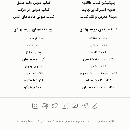
اپلیکیشن کتاب طاقچه
کتاب صوتی ملت عشق
هدیه اشتراک بی‌نهایت
کتاب صوتی اثر مرکب
مجلهٔ معرفی و نقد کتاب
کتاب صوتی عادت‌های اتمی
دسته بندی پیشنهادی
نویسنده‌های پیشنهادی
رمان عاشقانه
صادق هدایت
کتاب‌ صوتی
آلبر کامو
نمایشنامه
چارلز دیکنز
کتاب جامعه شناسی
گی دو موپاسان
کتاب شعر
جورج اورول
کتاب موفقیت و خودیاری
الکساندر دوما
کتاب تاریخ اسلام
لئو تولستوی
کتاب کودک و نوجوان
ویکتور هوگو
© کلیه حقوق این سایت محفوظ و متعلق به فروشگاه اینترنتی کتاب طاقچه است.