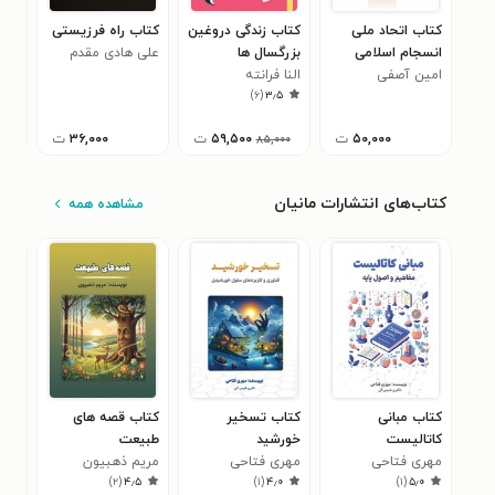
کتاب اتحاد ملی
کتاب زندگی دروغین
کتاب راه فرزیستی
کتا
انسجام اسلامی
بزرگسال ها
علی هادی مقدم
آوا 
امین آصفی
النا فرانته
)
۶
(
۳٫۵
۵۰,۰۰۰
ت
۵۹,۵۰۰
ت
۳۶,۰۰۰
ت
۸۵,۰۰۰
کتاب‌های انتشارات مانیان
مشاهده همه
کتاب مبانی
کتاب تسخیر
کتاب قصه های
کتا
کاتالیست
خورشید
طبیعت
خاو
مهری فتاحی
مهری فتاحی
مریم ذهبیون
راهب
امی
)
۲
(
۴٫۵
)
۱
(
۴٫۰
)
۱
(
۵٫۰