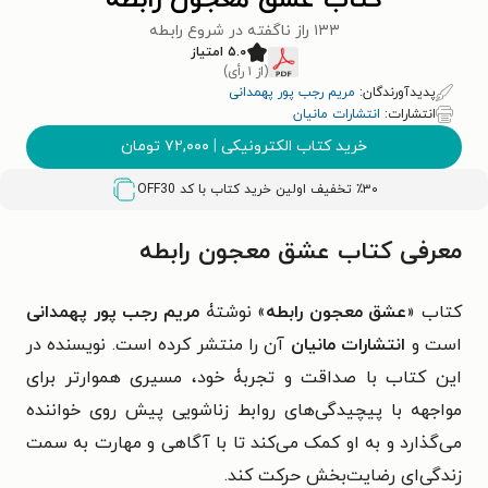
کتاب عشق معجون رابطه
۱۳۳ راز ناگفته در شروع رابطه
۵.۰ امتیاز
(از ۱ رأی)
پدیدآورندگان:
مریم رجب پور پهمدانی
انتشارات:
انتشارات مانیان
خرید کتاب الکترونیکی
|
۷۲,۰۰۰
تومان
٪۳۰ تخفیف اولین خرید کتاب با کد
OFF30
معرفی کتاب عشق معجون رابطه
کتاب «
عشق معجون رابطه
» نوشتۀ
مریم رجب پور پهمدانی
است و
انتشارات مانیان
آن را منتشر کرده است. نویسنده در
این کتاب با صداقت و تجربۀ خود، مسیری هموارتر برای
مواجهه با پیچیدگی‌های روابط زناشویی پیش روی خواننده
می‌گذارد و به او کمک می‌کند تا با آگاهی و مهارت به سمت
زندگی‌ای رضایت‌بخش حرکت کند.