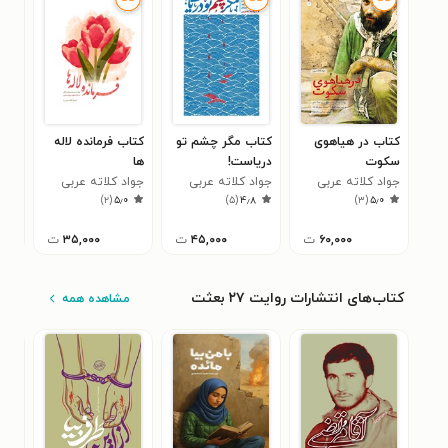
کتاب در هیاهوی
کتاب مگر چشم تو
کتاب فرمانده‌ لاله
کتا
سکوت
دریاست!
ها
نج
جواد کلاته عربی
جواد کلاته عربی
جواد کلاته عربی
جوا
۰
)
۲
(
۵٫۰
)
۵
(
۴٫۸
)
۳
(
۵٫۰
۶۰,۰۰۰
ت
۴۵,۰۰۰
ت
۳۵,۰۰۰
ت
کتاب‌های انتشارات روایت ۲۷ بعثت
مشاهده همه