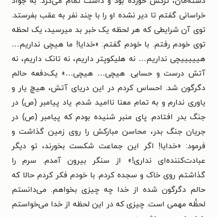
دسته‌مان، ترکش خورده بود و داشت تمام می‌کرد. به جواد
خراسانی گفتم تا دیر نشده او را با چند نفر به عقب بفرستد.
توی آن شرایطی که هر لحظه یک خبر بد میرسید، یک لحظه
توی خودم رفتم. با خودم گفتم: «خدایا! ما هیچی نداریم…
هیییییچی نداریم… نه هلیکوپتر داریم، نه تانک داریم، نه
آتش درست و حسابی. هیچی… هیچی…» یک‌دفعه حالم
دگرگون شد. احساس کردم در این دریای آتش، هیچ یار و
یاوری ندارم و به تمام معنا ناامید شدم. یاد پیامبر (ص) در
جنگ بدر افتادم. پای منبر شنیده بودم که پیامبر (ص) در
جریان جنگ بدر، محاسن مبارکش را روی زمین گذاشت و
فرمود: «خدایا! اگر این جماعت شکست بخورند، تو دیگر
عبادت‌کننده‌ای نداری!» از سنگر بیرون آمدم. سرم را
گذاشتم روی خاک و سجده کردم. با خودم فکر کردم حالا که
حالم دگرگون شده از خدا چه چیزی بخواهم. می‌دانستم
لحظٔە مهمی است. چیزی که در این لحظه از خدا می‌خواستم