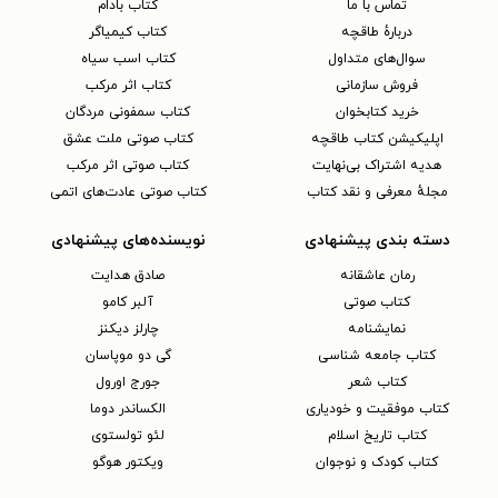
تماس با ما
کتاب بادام
دربارهٔ طاقچه
کتاب کیمیاگر
سوال‌های متداول
کتاب اسب سیاه
فروش سازمانی
کتاب اثر مرکب
خرید کتابخوان
کتاب سمفونی مردگان
اپلیکیشن کتاب طاقچه
کتاب صوتی ملت عشق
هدیه اشتراک بی‌نهایت
کتاب صوتی اثر مرکب
مجلهٔ معرفی و نقد کتاب
کتاب صوتی عادت‌های اتمی
دسته بندی پیشنهادی
نویسنده‌های پیشنهادی
رمان عاشقانه
صادق هدایت
کتاب‌ صوتی
آلبر کامو
نمایشنامه
چارلز دیکنز
کتاب جامعه شناسی
گی دو موپاسان
کتاب شعر
جورج اورول
کتاب موفقیت و خودیاری
الکساندر دوما
کتاب تاریخ اسلام
لئو تولستوی
کتاب کودک و نوجوان
ویکتور هوگو