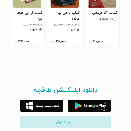
کتاب آقا مرتضی
کتاب با من بیا
کتاب از این طرف
کتا
آزاده جعفری
مائده
بیا
براد
مجید ملامحمدی
سمیه جمالی
فاط
۰
)
۳
(
۲٫۳
)
۱
(
۵٫۰
ازند
۴۰,۰۰۰
ت
۲۵,۰۰۰
ت
۳۲,۰۰۰
ت
دانلود اپلیکیشن طاقچه
... موارد دیگر