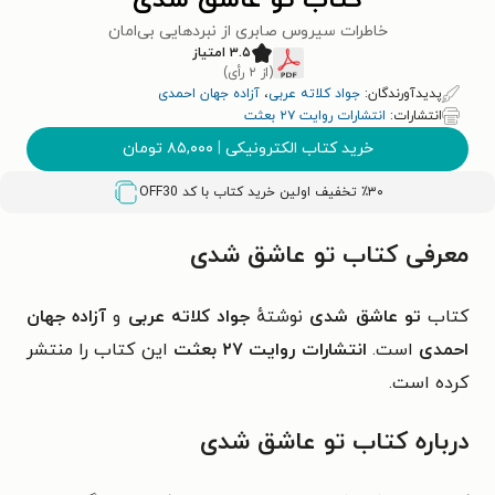
کتاب تو عاشق شدی
خاطرات سیروس صابری از نبردهایی بی‌امان
۳.۵ امتیاز
(از ۲ رأی)
پدیدآورندگان:
جواد کلاته عربی
،
آزاده جهان احمدی
انتشارات:
انتشارات روایت ۲۷ بعثت
خرید کتاب الکترونیکی
|
۸۵,۰۰۰
تومان
٪۳۰ تخفیف اولین خرید کتاب با کد
OFF30
معرفی کتاب تو عاشق شدی
کتاب
تو عاشق شدی
نوشتهٔ
جواد کلاته عربی
و
آزاده جهان
احمدی
است.
انتشارات روایت ۲۷ بعثت
این کتاب را منتشر
کرده است.
درباره کتاب تو عاشق شدی