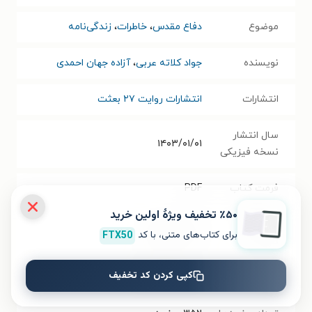
موضوع
دفاع مقدس
،
خاطرات
،
زندگی‌نامه
نویسنده
جواد کلاته عربی
،
آزاده جهان احمدی
انتشارات
انتشارات روایت ۲۷ بعثت
سال انتشار
۱۴۰۳/۰۱/۰۱
نسخه فیزیکی
فرمت کتاب
PDF
٪۵۰ تخفیف ویژۀ اولین خرید
حجم فایل
۴۱.۷۸
مگابایت
برای کتاب‌های متنی، با کد
FTX50
کتاب
کپی کردن کد تخفیف
شابک
۹۷۸۶۲۲۴۸۱۷۱۶۷