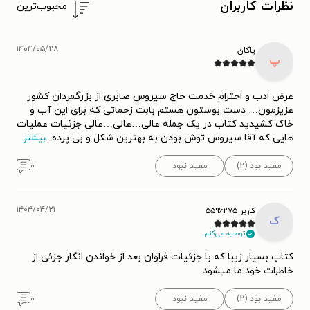
نظرات کاربران
محبوب‌ترین
۱۴۰۴/۰۵/۲۸
پاکان
پ
عرض ادب و احترام خدمت حاج سیروس صابری از بزرگمردان کشور
عزیزمون… دست بوستون هستم بابت زحماتی که برای این آب و
خاک کشیدید کتاب در یک جمله عالی…عالی…عالی جزئیات عملیات
هایی که آقا سیروس توش بودن به بهترین شکل و بی پرده
...
بیشتر
مفید بود (۲)
مفید نبود
۰
۱۴۰۴/۰۴/۲۱
کاربر ۵۵۹۶۲۷۵
ک
توصیه می‌کنم.
کتاب بسیار زیبا که با جزئیات فراوان بعد از خواندن انگار جزئی از
خاطرات خود ما میشود
مفید بود (۲)
مفید نبود
۰