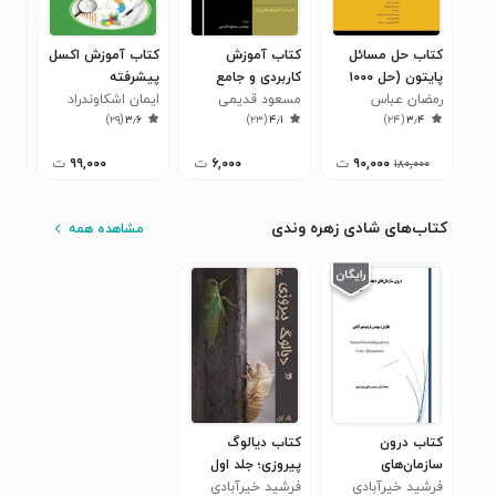
کتاب حل مسائل
کتاب آموزش
کتاب آموزش اکسل
کتا
پایتون (حل ۱۰۰۰
کاربردی و جامع
پیشرفته
پیش
رمضان عباس
برنامه - مرجع کامل)
HTML5
مسعود قدیمی
ایمان اشکاوندراد
آجا
۸
)
۲۹
(
۳٫۶
)
۲۳
(
۴٫۱
)
۲۴
(
۳٫۴
نژادورزی
۹۰,۰۰۰
ت
۶,۰۰۰
ت
۹۹,۰۰۰
ت
۱۸۰,۰۰۰
کتاب‌های شادی زهره وندی
مشاهده همه
کتاب درون
کتاب دیالوگ
سازمان‌های
پیروزی؛ جلد اول
دیجیتالی چه
فرشید خیرآبادی
فرشید خیرآبادی