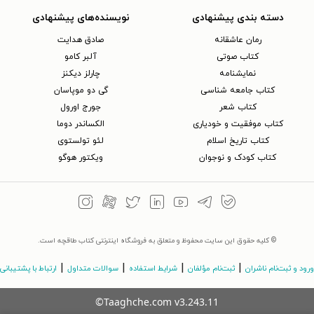
دسته بندی پیشنهادی
نویسنده‌های پیشنهادی
رمان عاشقانه
صادق هدایت
کتاب‌ صوتی
آلبر کامو
نمایشنامه
چارلز دیکنز
کتاب جامعه شناسی
گی دو موپاسان
کتاب شعر
جورج اورول
کتاب موفقیت و خودیاری
الکساندر دوما
کتاب تاریخ اسلام
لئو تولستوی
کتاب کودک و نوجوان
ویکتور هوگو
© کلیه حقوق این سایت محفوظ و متعلق به فروشگاه اینترنتی کتاب طاقچه است.
|
|
|
|
ورود و ثبت‌نام ناشران
ثبت‌نام مؤلفان
شرایط استفاده
سوالات متداول
ارتباط با پشتیبانی
©Taaghche.com
v
3.243.11