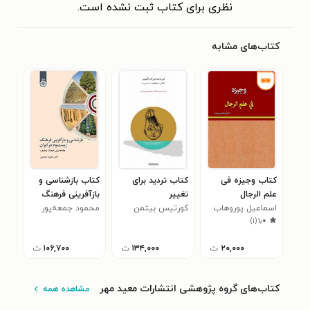
نظری برای کتاب ثبت نشده است.
کتاب‌های مشابه
کتاب وجیزه فی
کتاب تردید برای
کتاب بازشناسی و
کتا
علم الرجال
تغییر
بازآفرینی فرهنگ
و م
اسماعیل پوروهاب
کورتیس بیتمن
محمود جمعه‌پور
زیست بوم در ایران
وال
)
۱
(
۱٫۰
۲۰,۰۰۰
ت
۱۳۴,۰۰۰
ت
۱۰۶,۷۰۰
ت
کتاب‌های گروه پژوهشی انتشارات معید مهر
مشاهده همه