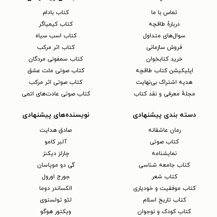
تماس با ما
کتاب بادام
دربارهٔ طاقچه
کتاب کیمیاگر
سوال‌های متداول
کتاب اسب سیاه
فروش سازمانی
کتاب اثر مرکب
خرید کتابخوان
کتاب سمفونی مردگان
اپلیکیشن کتاب طاقچه
کتاب صوتی ملت عشق
هدیه اشتراک بی‌نهایت
کتاب صوتی اثر مرکب
مجلهٔ معرفی و نقد کتاب
کتاب صوتی عادت‌های اتمی
دسته بندی پیشنهادی
نویسنده‌های پیشنهادی
رمان عاشقانه
صادق هدایت
کتاب‌ صوتی
آلبر کامو
نمایشنامه
چارلز دیکنز
کتاب جامعه شناسی
گی دو موپاسان
کتاب شعر
جورج اورول
کتاب موفقیت و خودیاری
الکساندر دوما
کتاب تاریخ اسلام
لئو تولستوی
کتاب کودک و نوجوان
ویکتور هوگو