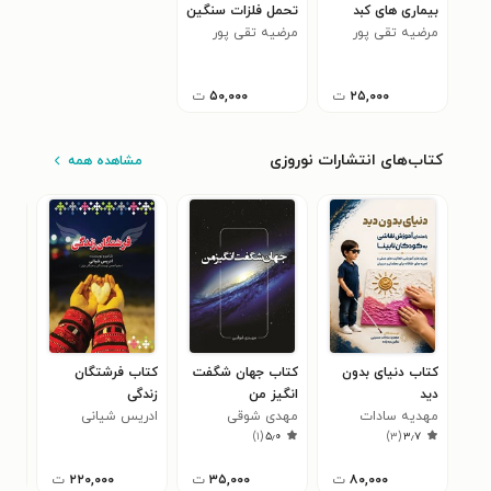
بیماری های کبد
تحمل فلزات سنگین
مرضیه تقی پور
در گیاهان
مرضیه تقی پور
دهکردی
دهکردی
۲۵,۰۰۰
ت
۵۰,۰۰۰
ت
کتاب‌های انتشارات نوروزی
مشاهده همه
کتاب دنیای بدون
کتاب جهان شگفت
کتاب فرشتگان
کتا
دید
انگیز من
زندگی
ثرو
مهدیه سادات
مهدی شوقی
ادریس شیانی
عبد
۰
)
۱
(
۵٫۰
)
۳
(
۳٫۷
حسینی
۸۰,۰۰۰
ت
۳۵,۰۰۰
ت
۲۲۰,۰۰۰
ت