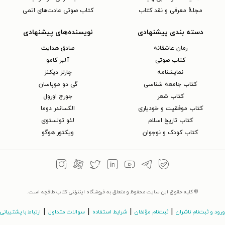
مجلهٔ معرفی و نقد کتاب
کتاب صوتی عادت‌های اتمی
دسته بندی پیشنهادی
نویسنده‌های پیشنهادی
رمان عاشقانه
صادق هدایت
کتاب‌ صوتی
آلبر کامو
نمایشنامه
چارلز دیکنز
کتاب جامعه شناسی
گی دو موپاسان
کتاب شعر
جورج اورول
کتاب موفقیت و خودیاری
الکساندر دوما
کتاب تاریخ اسلام
لئو تولستوی
کتاب کودک و نوجوان
ویکتور هوگو
© کلیه حقوق این سایت محفوظ و متعلق به فروشگاه اینترنتی کتاب طاقچه است.
|
|
|
|
ورود و ثبت‌نام ناشران
ثبت‌نام مؤلفان
شرایط استفاده
سوالات متداول
ارتباط با پشتیبانی