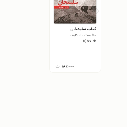
کتاب سلیمخان
ماگومت ماماکایف
)
۱
(
۵٫۰
۱۸۶,۰۰۰
ت