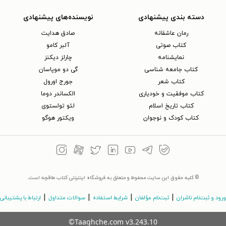
دسته بندی پیشنهادی
نویسنده‌های پیشنهادی
رمان عاشقانه
صادق هدایت
کتاب‌ صوتی
آلبر کامو
نمایشنامه
چارلز دیکنز
کتاب جامعه شناسی
گی دو موپاسان
کتاب شعر
جورج اورول
کتاب موفقیت و خودیاری
الکساندر دوما
کتاب تاریخ اسلام
لئو تولستوی
کتاب کودک و نوجوان
ویکتور هوگو
© کلیه حقوق این سایت محفوظ و متعلق به فروشگاه اینترنتی کتاب طاقچه است.
|
|
|
|
ورود و ثبت‌نام ناشران
ثبت‌نام مؤلفان
شرایط استفاده
سوالات متداول
ارتباط با پشتیبانی
©Taaghche.com
v
3.243.10