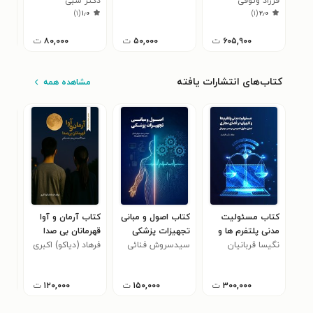
فرزاد وثوقی
(پرستو)
دکتر سبی
قوای جنسی و
)
۱
(
۱٫۰
)
۱
(
۲٫۰
زناشویی (خلاصه
کتاب)
۶۰۵,۹۰۰
ت
۵۰,۰۰۰
ت
۸۰,۰۰۰
ت
کتاب‌های انتشارات یافته
مشاهده همه
کتاب مسئولیت
کتاب اصول و مبانی
کتاب آرمان و آوا
کتا
مدنی پلتفرم ها و
تجهیزات پزشکی
قهرمانان بی صدا
حقو
نگیسا قربانیان
کاربران در فضای
سیدسروش فنائی
فرهاد (دیاکو) اکبری
سحر
الک
مجازی
ها‌
۳۰۰,۰۰۰
ت
۱۵۰,۰۰۰
ت
۱۲۰,۰۰۰
ت