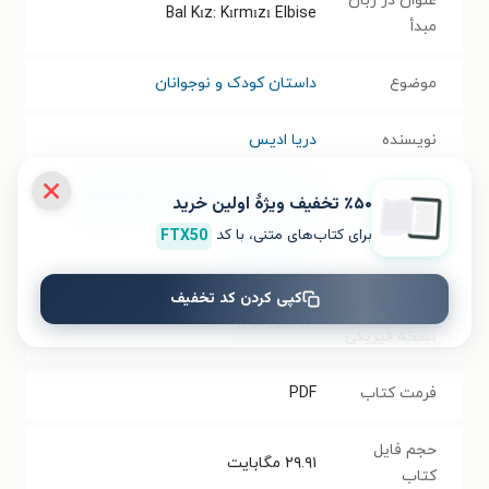
عنوان در زبان
Bal Kız: Kırmızı Elbise
مبدأ
موضوع
داستان کودک و نوجوانان
نویسنده
دریا ادیس
مترجم
گروه مترجمان انتشارات شازده کوچولو
٪۵۰ تخفیف ویژۀ اولین خرید
برای کتاب‌های متنی، با کد
FTX50
انتشارات
شازده کوچولو
کپی کردن کد تخفیف
سال انتشار
۱۴۰۴/۰۲/۰۳
نسخه فیزیکی
فرمت کتاب
PDF
حجم فایل
۲۹.۹۱
مگابایت
کتاب