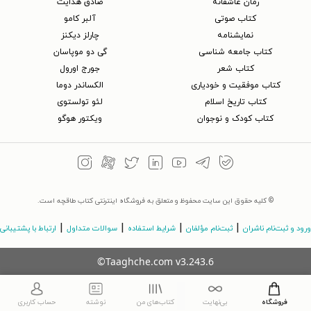
رمان عاشقانه
صادق هدایت
کتاب‌ صوتی
آلبر کامو
نمایشنامه
چارلز دیکنز
کتاب جامعه شناسی
گی دو موپاسان
کتاب شعر
جورج اورول
کتاب موفقیت و خودیاری
الکساندر دوما
کتاب تاریخ اسلام
لئو تولستوی
کتاب کودک و نوجوان
ویکتور هوگو
© کلیه حقوق این سایت محفوظ و متعلق به فروشگاه اینترنتی کتاب طاقچه است.
|
|
|
|
ورود و ثبت‌نام ناشران
ثبت‌نام مؤلفان
شرایط استفاده
سوالات متداول
ارتباط با پشتیبانی
©Taaghche.com
v
3.243.6
فروشگاه
بی‌نهایت
کتاب‌های من
نوشته
حساب کاربری