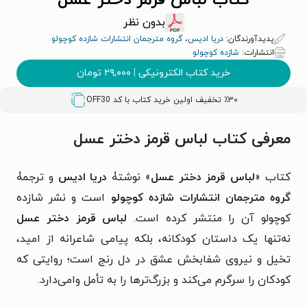
کتاب لباس قرمز دختر عسل
بدون نظر
پدیدآورندگان:
دریا ادیس
،
گروه مترجمان انتشارات شازده کوچولو
انتشارات:
شازده کوچولو
خرید کتاب الکترونیکی
|
۲۹,۰۰۰
تومان
٪۳۰ تخفیف اولین خرید کتاب با کد
OFF30
معرفی کتاب لباس قرمز دختر عسل
کتاب «
لباس قرمز دختر عسل
» نوشتۀ
دریا ادیس
و ترجمۀ
گروه مترجمان انتشارات شازده کوچولو
است و نشر شازده
کوچولو آن را منتشر کرده است.
لباس قرمز دختر عسل
نه‌تنها یک داستان کودکانه، بلکه پیامی شاعرانه از امید،
تخیل و نیروی شفابخش عشق در دل رنج است؛ روایتی که
کودکان را سرگرم می‌کند و بزرگ‌ترها را به تأمل وامی‌دارد.