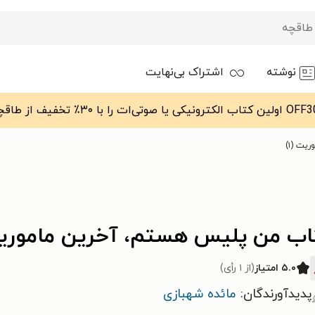
نوشته
اشتراک بی‌نهایت
ت (۱)
اب من پلیس هستم، آخرین ماموریت 
۵.۰ امتیاز
(از ۱ رأی)
پدیدآورندگان:
مائده شهبازی