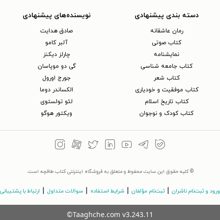
دسته بندی پیشنهادی
نویسنده‌های پیشنهادی
رمان عاشقانه
صادق هدایت
کتاب‌ صوتی
آلبر کامو
نمایشنامه
چارلز دیکنز
کتاب جامعه شناسی
گی دو موپاسان
کتاب شعر
جورج اورول
کتاب موفقیت و خودیاری
الکساندر دوما
کتاب تاریخ اسلام
لئو تولستوی
کتاب کودک و نوجوان
ویکتور هوگو
© کلیه حقوق این سایت محفوظ و متعلق به فروشگاه اینترنتی کتاب طاقچه است.
|
|
|
|
ورود و ثبت‌نام ناشران
ثبت‌نام مؤلفان
شرایط استفاده
سوالات متداول
ارتباط با پشتیبانی
©Taaghche.com
v
3.243.11