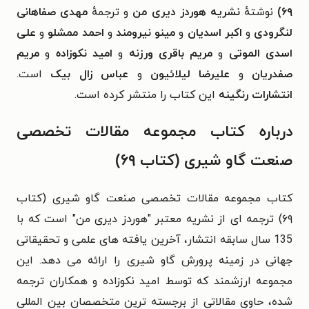
۶۹)
نوشتهٔ
نشریه هوردز دیری من
و ترجمهٔ
مهدی صفاهانی
لنگرودی
و
اکبر اسدیان
و
مینو نیرومند
و
احمد ممشلو
و
علی
اسدی الموتی
و
مریم باقری ورزنه
و
امید نکوزاده
و
مریم
صفدریان
و
علیرضا لیلائیون
و
عباس زال بیک
است.
انتشارات رنگینه
این کتاب را منتشر کرده است.
درباره کتاب مجموعه مقالات تخصصی
صنعت گاو شیری (کتاب ۶۹)
کتاب مجموعه مقالات تخصصی صنعت گاو شیری (کتاب
۶۹) ترجمه ای از نشریه معتبر "هوردز دیری من" است که با
135 سال سابقه انتشار، آخرین یافته های علمی و تحقیقاتی
جهانی در زمینه پرورش گاو شیری را ارائه می دهد. این
مجموعه ارزشمند که توسط امید نکوزاده و همکاران ترجمه
شده، حاوی مقالاتی از برجسته ترین متخصصان بین المللی