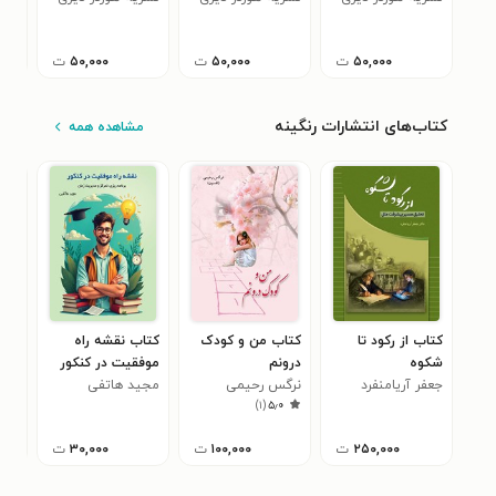
من
(کتاب ۷۰)
من
(کتاب ۶۸)
من
(کتاب ۶۷)
من
(کتا
۵۰,۰۰۰
ت
۵۰,۰۰۰
ت
۵۰,۰۰۰
ت
کتاب‌های انتشارات رنگینه
مشاهده همه
کتاب از رکود تا
کتاب من و کودک
کتاب نقشه راه
کتا
شکوه
درونم
موفقیت در کنکور
الک
جعفر آریامنفرد
نرگس رحیمی
مجید هاتفی
فره
شهر
)
۱
(
۵٫۰
(افسون)
۲۵۰,۰۰۰
ت
۱۰۰,۰۰۰
ت
۳۰,۰۰۰
ت