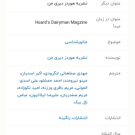
عنوان دیگر
نشریه هوردز دیری من
عنوان در زبان
Hoard's Dairyman Magzine
مبدأ
موضوع
جانورشناسی
نویسنده
نشریه هوردز دیری من
مترجم
مهدی صفاهانی لنگرودی
،
اکبر اسدیان
،
مینو نیرومند
،
احمد ممشلو
،
علی اسدی
الموتی
،
مریم باقری ورزنه
،
امید نکوزاده
،
مریم صفدریان
،
علیرضا لیلائیون
،
عباس
زال بیک
انتشارات
انتشارات رنگینه
سال انتشار