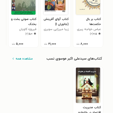
کتاب بر بال
کتاب آوای آفرینش
کتاب صوتی بخت و
کتا
حکمت‌ها
(جانوران ۱)
بختک
نگا
عباس خواجه پیری
زیبا میرزایی سویری
فیروزه کاویان
نکی
)
۲
(
۵٫۰
)
۲
(
۲٫۵
۸,۰۰۰
ت
۲۱,۰۰۰
ت
۵,۰۰۰
ت
کتاب‌های سیدعلی اکبر موسوی نسب
مشاهده همه
کتاب مدیریت
اقتصاد در خانواده