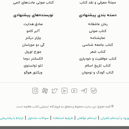
مجلهٔ معرفی و نقد کتاب
کتاب صوتی عادت‌های اتمی
دسته بندی پیشنهادی
نویسنده‌های پیشنهادی
رمان عاشقانه
صادق هدایت
کتاب‌ صوتی
آلبر کامو
نمایشنامه
چارلز دیکنز
کتاب جامعه شناسی
گی دو موپاسان
کتاب شعر
جورج اورول
کتاب موفقیت و خودیاری
الکساندر دوما
کتاب تاریخ اسلام
لئو تولستوی
کتاب کودک و نوجوان
ویکتور هوگو
© کلیه حقوق این سایت محفوظ و متعلق به فروشگاه اینترنتی کتاب طاقچه است.
|
|
|
|
ورود و ثبت‌نام ناشران
ثبت‌نام مؤلفان
شرایط استفاده
سوالات متداول
ارتباط با پشتیبانی