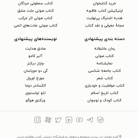
خرید کتابخوان
کتاب سمفونی مردگان
اپلیکیشن کتاب طاقچه
کتاب صوتی ملت عشق
هدیه اشتراک بی‌نهایت
کتاب صوتی اثر مرکب
مجلهٔ معرفی و نقد کتاب
کتاب صوتی عادت‌های اتمی
دسته بندی پیشنهادی
نویسنده‌های پیشنهادی
رمان عاشقانه
صادق هدایت
کتاب‌ صوتی
آلبر کامو
نمایشنامه
چارلز دیکنز
کتاب جامعه شناسی
گی دو موپاسان
کتاب شعر
جورج اورول
کتاب موفقیت و خودیاری
الکساندر دوما
کتاب تاریخ اسلام
لئو تولستوی
کتاب کودک و نوجوان
ویکتور هوگو
© کلیه حقوق این سایت محفوظ و متعلق به فروشگاه اینترنتی کتاب طاقچه است.