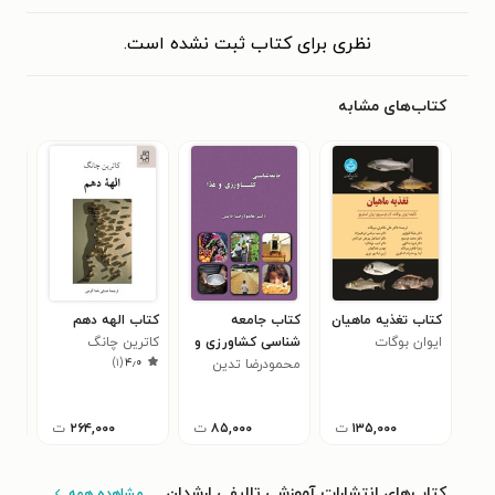
نظری برای کتاب ثبت نشده است.
کتاب‌های مشابه
کتاب تغذیه ماهیان
کتاب جامعه
کتاب الهه دهم
کتا
ایوان بوگات
شناسی کشاورزی و
کاترین چانگ
تشخ
)
۱
(
۴٫۰
غذا
محمودرضا تدین
علی
(پول
۰
تقل
۱۳۵,۰۰۰
ت
۸۵,۰۰۰
ت
۲۶۴,۰۰۰
ت
کتاب‌های انتشارات آموزشی تالیفی ارشدان
مشاهده همه