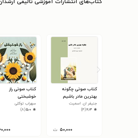
کتاب‌های انتشارات آموزشی تالیفی ارشدان
کتاب صوتی چگونه
کتاب صوتی راز
بهترین مادر باشیم
خوشبختی
جنیفر ان. اسمیت
سهراب توکلی
)
۸
(
۵٫۰
)
۴
(
۲٫۳
۵۰,۰۰۰
ت
۶۰,۰۰۰