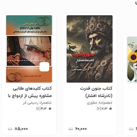
کتاب جنون قدرت
کتاب کلیدهای طلایی
(نادرشاه افشار)
مشاوره پیش از ازدواج با
معصومه مطوری
شاهمراد رحیمی فر
مثال های موردی و
)
۱۱
(
۴٫۳
)
۶
(
۲٫۳
توصیه های کاربردی و
روانشناختی
ت
۶۰,۰۰۰
ت
۸۵,۰۰۰
ت