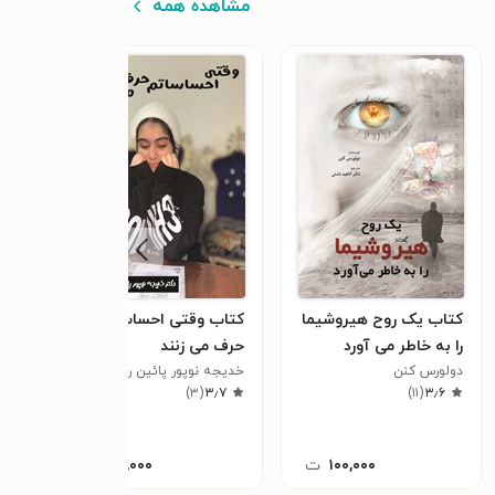
مشاهده همه
کتاب یک روح هیروشیما
کتاب وقتی احساساتم
کتا
را به خاطر می آورد
حرف می زنند
حسین
دولورس کنن
خدیجه نوپور پائین رودپشتی
)
۳
(
۳٫۷
)
۱۱
(
۳٫۶
۱۰۰,۰۰۰
ت
۶۰,۰۰۰
ت