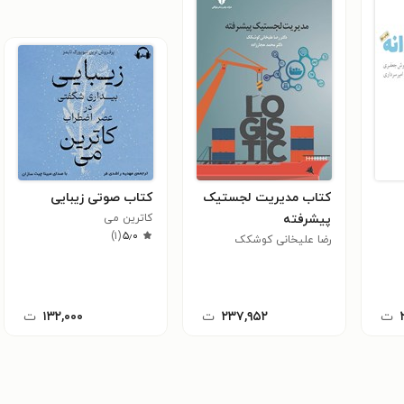
کتاب مدیریت لجستیک
کتاب صوتی زیبایی
پیشرفته
کاترین می
)
۱
(
۵٫۰
رضا علیخانی کوشکک
ت
۲۳۷,۹۵۲
ت
۱۳۲,۰۰۰
ت