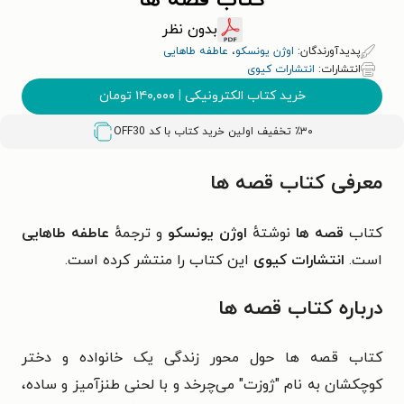
کتاب قصه ها
بدون نظر
پدیدآورندگان:
اوژن یونسکو
،
عاطفه طاهایی
انتشارات:
انتشارات کیوی
خرید کتاب الکترونیکی
|
۱۴۰,۰۰۰
تومان
٪۳۰ تخفیف اولین خرید کتاب با کد
OFF30
معرفی کتاب قصه ها
کتاب
قصه ها
نوشتهٔ
اوژن یونسکو
و ترجمهٔ
عاطفه طاهایی
است.
انتشارات کیوی
این کتاب را منتشر کرده است.
درباره کتاب قصه ها
کتاب قصه ها حول محور زندگی یک خانواده و دختر
کوچکشان به نام "ژوزت" می‌چرخد و با لحنی طنزآمیز و ساده،