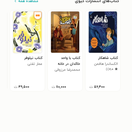
کتاب‌های انتشارات کیوی
مشاهده همه
کتاب شاهکار
کتاب با واحد
کتاب نیلوفر
کتا
الکساندرا هافمن
خاکدان در خانه
عمار تفتی
)
۱
(
۲٫۰
خاطرات
محمدرضا مرزوقی
انس
فهی
نیک
۵۶,۴۰۰
ت
۱۱۰,۰۰۰
ت
۴۹,۵۰۰
ت