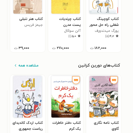
کتاب کوچینگ
کتاب چرندیات
کتاب هنر تنبلی
کتاب 
شغلی راه حل محور
پست مدرن
جیمز فریس
لیدا
۰
یورگ میدندورف
آلن سوکال
)
۱
(
۵٫۰
)
۵
(
۴٫۲
۱۸۲,۰۰۰
ت
۲۷۰,۰۰۰
ت
۳۹,۰۰۰
ت
کتاب‌های دورین کرانین
مشاهده همه
کتاب نامه نگاری
کتاب دفتر خاطرات
کتاب اردک کاندیدای
کتا
گاوی
یک کرم
ریاست جمهوری
های