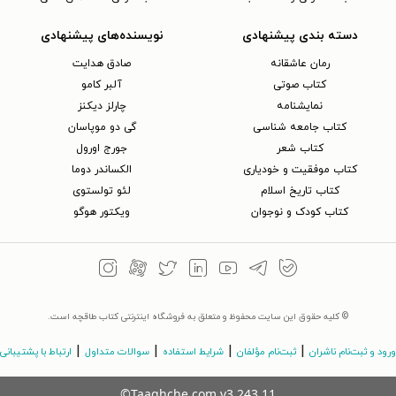
دسته بندی پیشنهادی
نویسنده‌های پیشنهادی
رمان عاشقانه
صادق هدایت
کتاب‌ صوتی
آلبر کامو
نمایشنامه
چارلز دیکنز
کتاب جامعه شناسی
گی دو موپاسان
کتاب شعر
جورج اورول
کتاب موفقیت و خودیاری
الکساندر دوما
کتاب تاریخ اسلام
لئو تولستوی
کتاب کودک و نوجوان
ویکتور هوگو
© کلیه حقوق این سایت محفوظ و متعلق به فروشگاه اینترنتی کتاب طاقچه است.
|
|
|
|
ورود و ثبت‌نام ناشران
ثبت‌نام مؤلفان
شرایط استفاده
سوالات متداول
ارتباط با پشتیبانی
©Taaghche.com
v
3.243.11