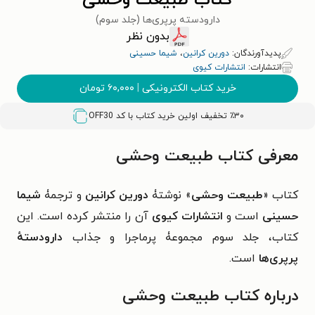
کتاب طبیعت وحشی
دارودسته پرپری‌ها (جلد سوم)
بدون نظر
پدیدآورندگان:
دورین کرانین
،
شیما حسینی
انتشارات:
انتشارات کیوی
خرید کتاب الکترونیکی
|
۶۰,۰۰۰
تومان
٪۳۰ تخفیف اولین خرید کتاب با کد
OFF30
معرفی کتاب طبیعت وحشی
کتاب «
طبیعت وحشی
» نوشتۀ
دورین کرانین
و ترجمۀ
شیما
حسینی
است و
انتشارات کیوی
آن را منتشر کرده است. این
کتاب، جلد سوم مجموعۀ پرماجرا و جذاب
دارودستهٔ
پرپری‌ها
است.
درباره کتاب طبیعت وحشی