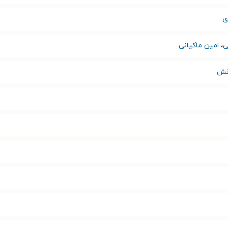
ی
ی
،
امین ماکیانی
انش