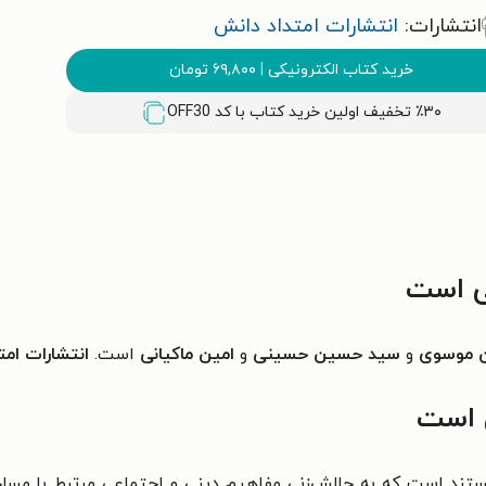
انتشارات:
انتشارات امتداد دانش
خرید کتاب الکترونیکی
|
۶۹,۸۰۰
تومان
٪۳۰ تخفیف اولین خرید کتاب با کد
OFF30
ی است
 موسوی
و
سید حسین حسینی
و
امین ماکیانی
است.
انتشارات امت
 است
تند است که به چالش‌زنی مفاهیم دینی و اجتماعی مرتبط با مساجد 