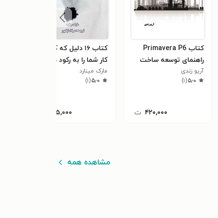
کتاب Primavera P6
کتاب ۱۶ دلیل که کسب ‌و
کتاب
راهنمای توسعه ساخت
کار شما را به رکود می
نیس
آریو زندی
PMI.PMBOK
کشاند
مارک مینارد
ام. 
٫۰
)
۱
(
۵٫۰
)
۱
(
۵٫۰
۴۲۰,۰۰۰
ت
۱۵۵,۰۰۰
ت
مشاهده همه