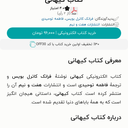
کتاب کیهانی
۴.۰ امتیاز
(از ۲ رأی)
پدیدآورندگان:
فرانک کاترل بویس
،
فاطمه توحیدی
انتشارات:
انتشارات هفت و نیم
خرید کتاب الکترونیکی
|
۹۶,۰۰۰
تومان
٪۳۰ تخفیف اولین خرید کتاب با کد
OFF30
معرفی کتاب کیهانی
کتاب الکترونیکی
کیهانی
نوشتۀ
فرانک کاترل بویس
و
ترجمۀ
فاطمه توحیدی
است و انتشارات
هفت و نیم
آن را
منتشر کرده است. کتاب
کیهانی
، داستانی هیجان انگیز
است که به همۀ باباهای دنیا تقدیم شده است.
درباره کتاب کیهانی