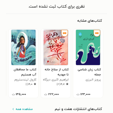
نظری برای کتاب ثبت نشده است.
کتاب‌های مشابه
کتاب زبان شناسی
کتاب از سلاخ خانه
کتاب ما محافظان
کتا
جمله
تا مهدیه
آب هستیم
در 
پرویز البرزی
ابراهیم اکبری دیزگاه
کارول لیندستروم
اقت
میک
)
۱
(
۴٫۰
)
۳
(
۴٫۷
۱۲۳,۰۰۰
ت
۲۲۲,۰۰۰
ت
۱۳۵,۰۰۰
ت
کتاب‌های انتشارات هفت و نیم
مشاهده همه