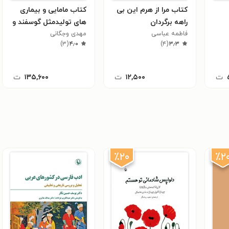
کتاب مرا از هرم این بی
کتاب مامایی و بیماری
راهه برگردان
های تولیدمثل گوسفند و
فاطمه عباسی
بز
مهدی وجگانی
)
۳
(
۴٫۰
)
۴
(
۳٫۳
ت
۱۲,۵۰۰
ت
۱۳۵,۶۰۰
ت
٪۲۰
٪۲