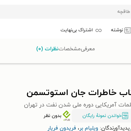
نوشته
اشتراک بی‌نهایت
معرفی
مشخصات
نظرات (۰)
ات جان استوتسمن
اب خاطرات جان استوتسمن
لمات آمریکایی دوره ملی شدن نفت در تهران
خواندن نمونۀ رایگان
بدون نظر
پدیدآورندگان:
ویلیام بر
،
فریدون فریار