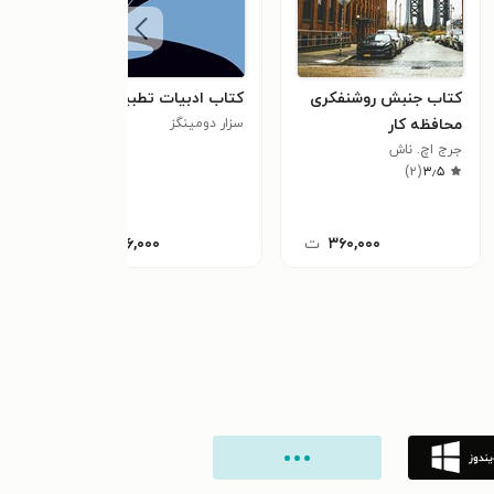
کتاب جنبش روشنفکری
کتاب ادبیات تطبیقی
کتاب ۹
محافظه کار
سزار دومینگز
کریس
٫۰
جرج اچ. ناش
)
۲
(
۳٫۵
۳۶۰,۰۰۰
ت
۱۵۶,۰۰۰
ت