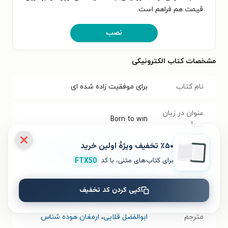
قیمت هم فراهم است.
نصب
مشخصات کتاب الکترونیکی
نام کتاب
برای موفقیت زاده شده ای
عنوان در زبان
Born to win
مبدأ
٪۵۰ تخفیف ویژۀ اولین خرید
موضوع
مدیریت و کسب و کار
،
موفقیت و
برای کتاب‌های متنی، با کد
FTX50
خودیاری
کپی کردن کد تخفیف
نویسنده
زیگ زیگلار
،
تام زیگلار
مترجم
ابوالفضل قلایی
،
ارمغان هوده شناس