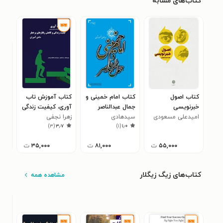
کتاب‌های مشابه
کتاب اصول
کتاب امام خمینی و
کتاب آموزش تاب
کتا
خبرنویسی
جمال عبدالناصر
آوری، کیفیت زندگی
جام
امیدعلی مسعودی
سیدهادی
زهرا نجفی
و کاهش رفتارهای
(تر
امی
)
۳
(
۳٫۷
)
۱
(
۱٫۰
خسروشاهی
پرخطر دانش آموزان
۵۵,۰۰۰
ت
۸۱,۰۰۰
ت
۳۵,۰۰۰
ت
کتاب‌های زیگ زیگلار
مشاهده همه