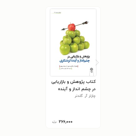
کتاب پژوهش و بازاریابی
در چشم انداز و آینده
گردشگری
چارلز آر. گلدنر
۲۶۶,۰۰۰
ت