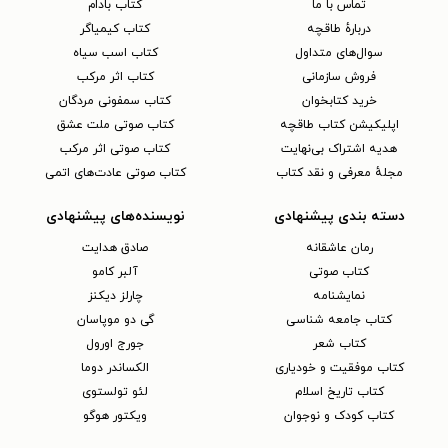
تماس با ما
کتاب بادام
دربارهٔ طاقچه
کتاب کیمیاگر
سوال‌های متداول
کتاب اسب سیاه
فروش سازمانی
کتاب اثر مرکب
خرید کتابخوان
کتاب سمفونی مردگان
اپلیکیشن کتاب طاقچه
کتاب صوتی ملت عشق
هدیه اشتراک بی‌نهایت
کتاب صوتی اثر مرکب
مجلهٔ معرفی و نقد کتاب
کتاب صوتی عادت‌های اتمی
دسته بندی پیشنهادی
نویسنده‌های پیشنهادی
رمان عاشقانه
صادق هدایت
کتاب‌ صوتی
آلبر کامو
نمایشنامه
چارلز دیکنز
کتاب جامعه شناسی
گی دو موپاسان
کتاب شعر
جورج اورول
کتاب موفقیت و خودیاری
الکساندر دوما
کتاب تاریخ اسلام
لئو تولستوی
کتاب کودک و نوجوان
ویکتور هوگو