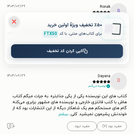
۱۴۰۳/۰۲/۲۹
Ronak
R
توصیه می‌کنم.
٪۵۰ تخفیف ویژۀ اولین خرید
داستان کتاب جذاب و گیراس و شما رو دنبال خودش میکشونه
نثرش ساده و دلنشینه و ورق خورش خیلی خوبه =)) با این کتاب هم
برای کتاب‌های متنی، با کد
FTX50
میخندین هم شوکه میشین هم اگر احساساتی باشین گریه میکنین
ارزش چندین بار خوندن رو داره از دستش
...
بیشتر
کپی کردن کد تخفیف
مفید بود (۸)
مفید نبود
۰
۱۴۰۳/۰۲/۲۹
Dayana
D
توصیه می‌کنم.
کتاب های این نویسنده یکی از یکی جذابتره. به جرات میگم کتاب
هاش با کتب فانتزی خارجی و نویسنده های مشهور برابری می‌کنه.
گام های مستحکم هم یک شاهکار دیگه از این انتشارات بود که از
خوندنش پشیمون نمیشید. کلی
...
بیشتر
مفید بود (۷)
مفید نبود
۰