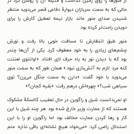
از منورها را روی زمین گذاشت و فتیلهٔ آن را روشن کرد در
حالی که به سمت سربازان دیوارهٔ دفاعی قصر می‌دوید منتظر
شنیدن صدای منور ماند. بازار نیمه تعطیل کارش را برای
دویدن راحت‌تر کرده بود.
منور طبق انتظارش تا مسافت خوبی بالا رفت و نورش
چشم‌های زیادی را به خود معطوف کرد. یکی از آن‌ها چندر
بود که با دیدن نور به یاد حرف لای افتاد: «اوانتوی لعنتت
کنه مرد. لازم به آتش‌بازی نبود.» همان طور که به سمت منور
می‌دوید با خود گفت: «دارن به سمت جنگل می‌رن؟ توی
سیاهی شب؟» چهره‌اش درهم رفت: «بقیه کجان؟»
او نمی‌دانست شیل و راگوین در حال تعقیب کالسکهٔ مشکوک
هستند که از عمارت وزیر خارج شده بود. هر چند شیل با این
کار و رها کردن عمارت مخالف بود اما راگوین او را با این
استدلال راضی کرد: «می‌خواد هیچ نشانه‌ای باقی نذاره. منم