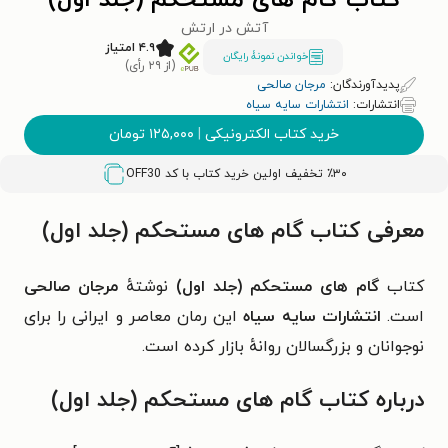
کتاب گام های مستحکم (جلد اول)
آتش در ارتش
۴.۹ امتیاز
خواندن نمونۀ رایگان
(از ۲۹ رأی)
پدیدآورندگان:
مرجان صالحی
انتشارات:
انتشارات سایه سیاه
خرید کتاب الکترونیکی
|
۱۲۵,۰۰۰
تومان
٪۳۰ تخفیف اولین خرید کتاب با کد
OFF30
معرفی کتاب گام های مستحکم (جلد اول)
کتاب
گام های مستحکم (جلد اول)
نوشتهٔ
مرجان صالحی
است.
انتشارات سایه سیاه
این رمان معاصر و ایرانی را
برای
نوجوانان و بزرگسالان
روانهٔ بازار کرده است.
درباره کتاب گام های مستحکم (جلد اول)