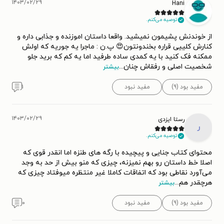
۱۴۰۳/۰۲/۲۹
Hani
توصیه می‌کنم.
از خوندنش پشیمون نمیشید. واقعا داستان اموزنده و جذابی داره و
کنارش کلییی قراره بخندونتون😍 پ.ن : ماجرا یه جوریه که اولش
ممکنه فک کنید با یه کمدی ساده طرفید اما یه کم که برید جلو
شخصیت اصلی و رفقاش چنان
...
بیشتر
مفید بود (۹)
مفید نبود
۱
۱۴۰۳/۰۲/۲۹
رستا ایزدی
ر
توصیه می‌کنم.
محتوای کتاب جنایی و پیچیده با رگه های طنزه اما انقدر قوی که
اصلا خط داستان رو بهم نمیزنه، چیزی که منو بیش از حد به وجد
می‌آورد نقاطی بود که اتفاقات کاملا غیر منتظره میوفتاد چیزی که
هرچقدر هم
...
بیشتر
مفید بود (۹)
مفید نبود
۰