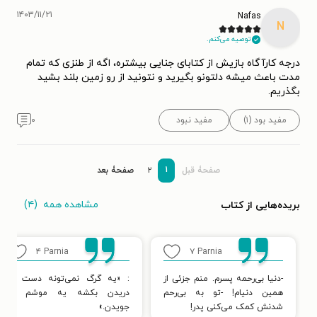
۱۴۰۳/۱۱/۲۱
Nafas
N
توصیه می‌کنم.
درجه کارآگاه بازیش از کتابای جنایی بیشتره، اگه از طنزی که تمام
مدت باعث میشه دلتونو بگیرید و نتونید از رو زمین بلند بشید
بگذریم.
مفید بود (۱)
مفید نبود
۰
۱
صفحۀ قبل
۲
صفحۀ بعد
مشاهده همه
(۴)
بریده‌هایی از کتاب
۴
Parnia
۷
Parnia
-دنیا بی‌رحمه پسرم. منم جزئی از
: «یه گرگ نمی‌تونه دست از
همین دنیام! -تو به بی‌رحم
دریدن بکشه یه موشم از
شدنش کمک می‌کنی پدر!
جویدن.»