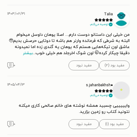
۱۴۰۳/۰۲/۳۱
Talia
توصیه می‌کنم.
من خیلی این داستانو دوست دارم.... اصلا یوهان داوسل میخوام
البته به شرطی که فرمانده وارنر هم باشه تا دوتایی حرصش بدیم🥹
عاشق اون تیکه‌هایی هستم که یوهان یه گندی زده اما نمیدونه
دقیقا چیکار کرده🤭 اون شوک اخرجلد هم خیلی خوب
...
بیشتر
مفید بود (۲)
مفید نبود
۰
۱۴۰۵/۰۴/۱۳
●s.jahanbakhsh
●
توصیه می‌کنم.
وایییییی چسبید همشه نوشته های خانم صالحی کاری میکنه
نتونید کتاب رو زمین بزارید.
مفید بود (۱)
مفید نبود
۰