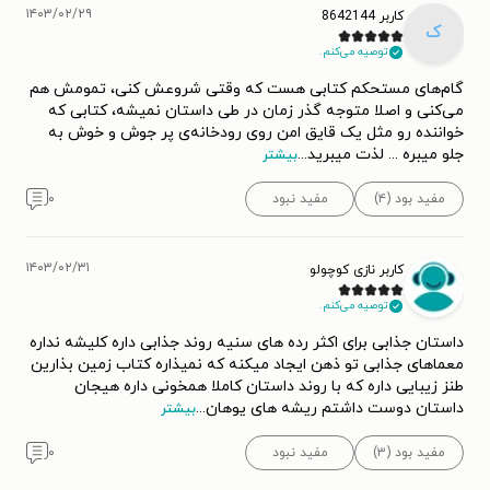
۱۴۰۳/۰۲/۲۹
کاربر 8642144
ک
توصیه می‌کنم.
گام‌های مستحکم کتابی هست که وقتی شروعش کنی، تمومش هم
می‌کنی و اصلا متوجه گذر زمان در طی داستان نمیشه، کتابی که
خواننده رو مثل یک قایق امن روی رودخانه‌ی پر جوش و خوش به
جلو میبره ... لذت میبرید
...
بیشتر
مفید بود (۴)
مفید نبود
۰
۱۴۰۳/۰۲/۳۱
کاربر نازی کوچولو
توصیه می‌کنم.
داستان جذابی برای اکثر رده های سنیه روند جذابی داره کلیشه نداره
معماهای جذابی تو ذهن ایجاد میکنه که نمیذاره کتاب زمین بذارین
طنز زیبایی داره که با روند داستان کاملا همخونی داره هیجان
داستان دوست داشتم ریشه های یوهان
...
بیشتر
مفید بود (۳)
مفید نبود
۰