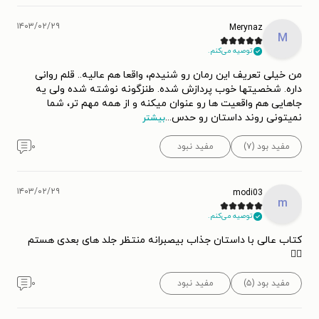
۱۴۰۳/۰۲/۲۹
Merynaz
M
توصیه می‌کنم.
من خیلی تعریف این رمان رو شنیدم، واقعا هم عالیه.. قلم روانی
داره. شخصیتها خوب پردازش شده. طنزگونه نوشته شده ولی یه
جاهایی هم واقعیت ها رو عنوان میکنه و از همه مهم تر، شما
نمیتونی روند داستان رو حدس
...
بیشتر
مفید بود (۷)
مفید نبود
۰
۱۴۰۳/۰۲/۲۹
modi03
m
توصیه می‌کنم.
کتاب عالی با داستان جذاب بیصبرانه منتظر جلد های بعدی هستم
👌🏼
مفید بود (۵)
مفید نبود
۰