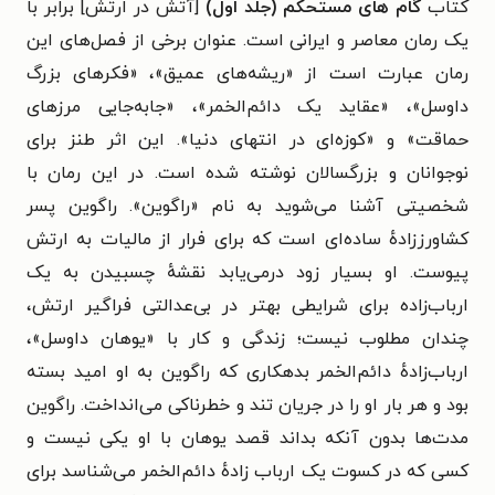
کتاب
گام های مستحکم (جلد اول)
[آتش در ارتش] برابر با
یک رمان معاصر و ایرانی است. عنوان برخی از فصل‌های این
رمان عبارت است از «ریشه‌های عمیق»، «فکرهای بزرگ
داوسل»، «عقاید یک دائم‌الخمر»، «جابه‌جایی مرزهای
حماقت» و «کوزه‌ای در انتهای دنیا». این اثر طنز برای
نوجوانان و بزرگسالان نوشته شده است. در این رمان با
شخصیتی آشنا می‌شوید به نام «راگوین».
راگوین پسر
کشاورز‌زادهٔ ساده‌ای است که برای فرار از مالیات به ارتش
پیوست. او بسیار زود درمی‌یابد نقشهٔ چسبیدن به یک
ارباب‌زاده برای شرایطی بهتر در بی‌عدالتی فراگیر ارتش،
چندان مطلوب نیست؛ زندگی و کار با «یوهان داوسل»،
ارباب‌زادهٔ دائم‌الخمر بدهکاری که راگوین به او امید بسته
بود و هر بار او را در جریان تند و خطرناکی می‌انداخت.
راگوین
مدت‌ها
بدون آنکه بداند قصد یوهان با او یکی نیست و
کسی که در کسوت یک ارباب زادهٔ دائم‌الخمر می‌شناسد برای