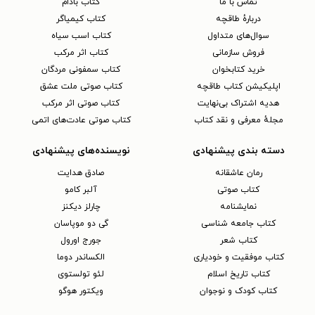
تماس با ما
کتاب بادام
دربارهٔ طاقچه
کتاب کیمیاگر
سوال‌های متداول
کتاب اسب سیاه
فروش سازمانی
کتاب اثر مرکب
خرید کتابخوان
کتاب سمفونی مردگان
اپلیکیشن کتاب طاقچه
کتاب صوتی ملت عشق
هدیه اشتراک بی‌نهایت
کتاب صوتی اثر مرکب
مجلهٔ معرفی و نقد کتاب
کتاب صوتی عادت‌های اتمی
دسته بندی پیشنهادی
نویسنده‌های پیشنهادی
رمان عاشقانه
صادق هدایت
کتاب‌ صوتی
آلبر کامو
نمایشنامه
چارلز دیکنز
کتاب جامعه شناسی
گی دو موپاسان
کتاب شعر
جورج اورول
کتاب موفقیت و خودیاری
الکساندر دوما
کتاب تاریخ اسلام
لئو تولستوی
کتاب کودک و نوجوان
ویکتور هوگو