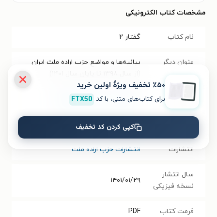
مشخصات کتاب الکترونیکی
نام کتاب
گفتار ۲
عنوان دیگر
بیانیه‌ها و مواضع حزب اراده ملت ایران
(از سال ۱۳۹۸ تا پایان سال ۱۴۰۱)
٪۵۰ تخفیف ویژۀ اولین خرید
برای کتاب‌های متنی، با کد
FTX50
موضوع
علوم سیاسی و روابط بین‌الملل
نویسنده
افشین فرهانچی
،
زهره رحیمی
کپی کردن کد تخفیف
انتشارات
انتشارات حزب اراده ملت
سال انتشار
۱۴۰۱/۰۱/۲۹
نسخه فیزیکی
فرمت کتاب
PDF