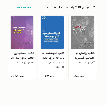
کتاب‌های انتشارات حزب اراده ملت
مشاهده همه
کتاب پزشکی در
کتاب اندیشکده ها
کتاب جستجویی
کتا
مقیاسی گسترده
باید چه کاری انجام
جهانی برای ایده آل
اخل
آن کویم لیه
دهند؟
اندرو د. سیلی
تامس روی رید
ترین نظام سلامت
جنی
های
)
۱
(
۵٫۰
۱۰۰,۰۰۰
ت
۳۲,۰۰۰
ت
۵۵,۰۰۰
ت