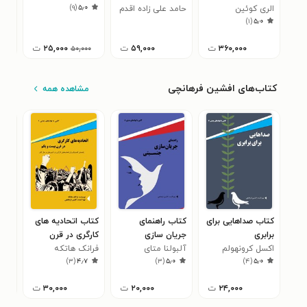
)
۹
(
۵٫۰
الری کوئین
ضربه خنجر)
حامد علی زاده اقدم
نوید
انر
)
۱
(
۵٫۰
۳۶۰,۰۰۰
ت
۵۹,۰۰۰
ت
۲۵,۰۰۰
ت
۵۰,۰۰۰
کتاب‌های افشین فرهانچی
مشاهده همه
کتاب صداهایی برای
کتاب راهنمای
کتاب اتحادیه های
کتا
برابری
جریان سازی
کارگری در قرن
عدا
اکسل کرونهولم
جنسیتی
آلبولنا متای
فرانک هاتکه
بیست و یکم
بتل
سلا
۵
)
۳
(
۴٫۷
)
۳
(
۵٫۰
)
۴
(
۵٫۰
نگاه
۲۴,۰۰۰
ت
۲۰,۰۰۰
ت
۳۰,۰۰۰
ت