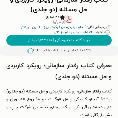
کتاب رفتار سازمانی؛ رویکرد کاربردی و
حل مسئله (دو جلدی)
۳.۸ امتیاز
(از ۸ رأی)
پدیدآورندگان:
آنجلو کینیکی
،
مل فوگیت
،
روح اله نوری
...
بیشتر
انتشارات:
انتشارات چاپ و نشر بازرگانی
خرید کتاب الکترونیکی
|
۱,۱۴۴,۰۰۰
تومان
٪۳۰ تخفیف اولین خرید کتاب با کد
OFF30
معرفی کتاب رفتار سازمانی؛ رویکرد کاربردی
و حل مسئله (دو جلدی)
کتاب
رفتار سازمانی؛ رویکرد کاربردی و حل مسئله (دو جلدی)
نوشتهٔ
آنجلو کینیکی
و
مل فوگیت
ترجمهٔ
روح اله نوری
و
علی محمد رازقی
یکی از کتاب‌های تخصصی
شرکت چاپ و
نشر بازرگانی
است.