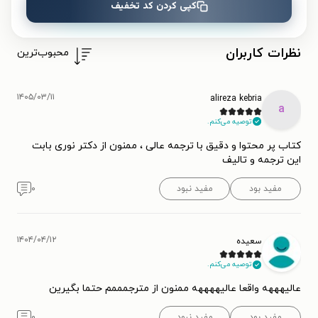
کپی کردن کد تخفیف
ثبت نظر
نظرات کاربران
محبوب‌ترین
۱۴۰۵/۰۳/۱۱
alireza kebria
a
توصیه می‌کنم.
کتاب پر محتوا و دقیق با ترجمه عالی ، ممنون از دکتر نوری بابت
این ترجمه و تالیف
مفید بود
مفید نبود
۰
۱۴۰۴/۰۴/۱۲
سعیده
توصیه می‌کنم.
عالیهههه واقعا عالیههههه ممنون از مترجمممم حتما بگیرین
مفید بود
مفید نبود
۰