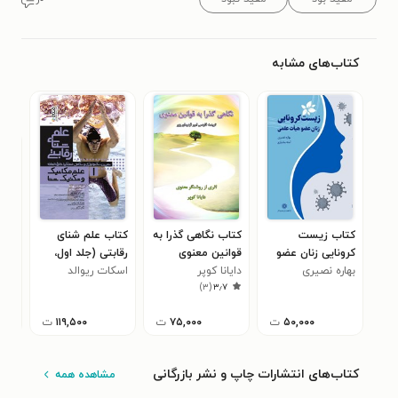
کتاب‌های مشابه
کتاب زیست
کتاب نگاهی گذرا به
کتاب علم شنای
کتا
کرونایی زنان عضو
قوانین معنوی
رقابتی (جلد اول،
خدم
بهاره نصیری
هیات علمی
دایانا کوپر
اسکات ریوالد
علم مکانیک و
کات
۰
)
۳
(
۳٫۷
تکنیک شنا)
۵۰,۰۰۰
ت
۷۵,۰۰۰
ت
۱۱۹,۵۰۰
ت
کتاب‌های انتشارات چاپ و نشر بازرگانی
مشاهده همه