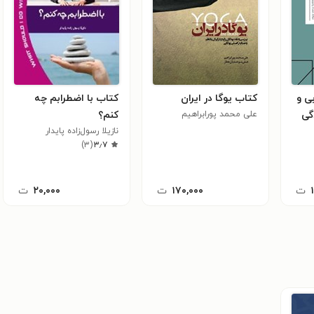
ی و
کتاب یوگا در ایران
کتاب با اضطرابم چه
گی
علی محمد پورابراهیم
کنم؟
نازیلا رسول‌زاده پایدار
)
۳
(
۳٫۷
ت
۱۷۰,۰۰۰
ت
۲۰,۰۰۰
ت