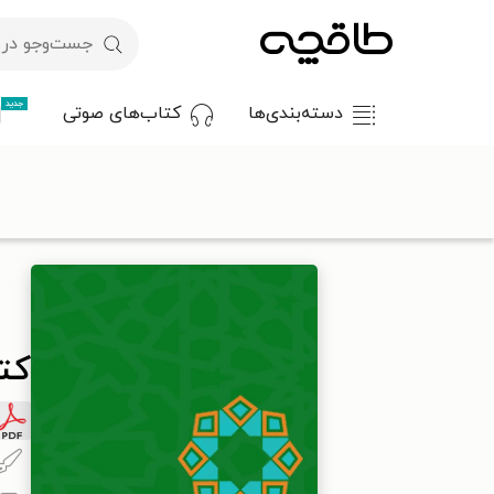
جدید
دسته‌بندی‌ها
کتاب‌های صوتی
با کد تخفیف OFF30 اولین کتاب الکترونیکی یا صوتی‌ات را با ۳۰٪ تخفیف از طاقچه دریافت کن.
طاقچه
مذهب
اسلام
کلام و عقاید
کتاب نقش عرف در استنبا
کت