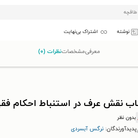
نوشته
اشتراک بی‌نهایت
معرفی
مشخصات
نظرات (۰)
ط احکام فقهی از منظر مذاهب خمسه
اب نقش عرف در استنباط احکام فق
بدون نظر
پدیدآورندگان:
نرگس آبسردی