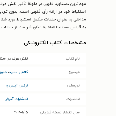
مهم‌ترین دستاورد فقهی در مقولهٔ تأثیر نقش عرف
استنباط خود در ارائه رأی فقهی است. بدون تـرد
مداخلی به عنوان حـلقات مـکمل اسـتنباط مورد
شناس
به قیاس مستنبط‌العله به مذاق
شریعت از جـمله عـ
مشخصات کتاب الکترونیکی
نام کتاب
نقش عرف در استنب
موضوع
کلام و عقاید
،
حقوق
نویسنده
نرگس آبسردی
انتشارات
انتشارات آذرفر
سال انتشار نسخه فیزیکی
۱۴۰۱/۰۱/۱۵