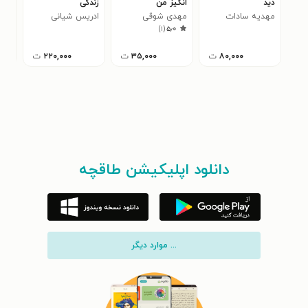
دید
انگیز من
زندگی
ثرو
مهدیه سادات
مهدی شوقی
ادریس شیانی
عبد
۰
)
۱
(
۵٫۰
حسینی
۸۰,۰۰۰
ت
۳۵,۰۰۰
ت
۲۲۰,۰۰۰
ت
دانلود اپلیکیشن طاقچه
... موارد دیگر