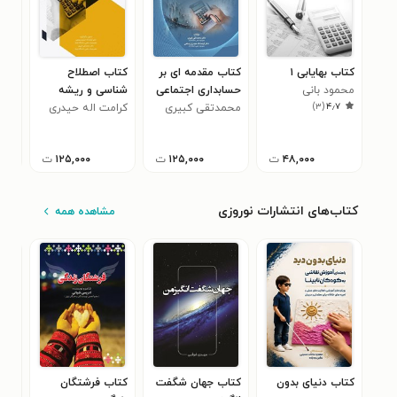
کتاب بهایابی ۱
کتاب مقدمه ای بر
کتاب اصطلاح
کتا
محمود بانی
حسابداری اجتماعی
شناسی و ریشه
حسا
)
۳
(
۴٫۷
محمدتقی کبیری
شناسی تخصصی
کرامت اله حیدری
محم
رستمی
حسابداری
۴۸,۰۰۰
ت
۱۲۵,۰۰۰
ت
۱۲۵,۰۰۰
ت
کتاب‌های انتشارات نوروزی
مشاهده همه
کتاب دنیای بدون
کتاب جهان شگفت
کتاب فرشتگان
کتا