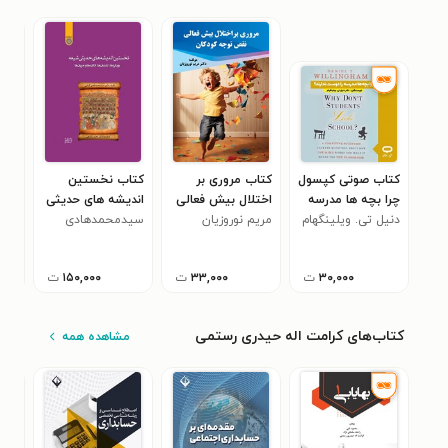
کتاب صوتی کپسول
کتاب مروری بر
کتاب نخستین
کتا
چرا بچه‌ ها مدرسه
اختلال بیش فعالی
اندیشه های حدیثی
موم
را دوست ندارند؟
دنیل تی. ویلینگهام
- نقص توجه
مریم نوروزیان
شیعه
سیدمحمدهادی
رضا
۰
کودکان
گرامی
۳۰,۰۰۰
ت
۳۳,۰۰۰
ت
۱۵۰,۰۰۰
ت
کتاب‌های کرامت اله حیدری رستمی
مشاهده همه